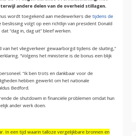
terwijl andere delen van de overheid stillagen.
 bonus wordt toegekend aan medewerkers die
tijdens de
beslissing volgt op een richtlijn van president Donald
at “dag in, dag uit” bleef werken.
van het vliegverkeer gewaarborgd tijdens de sluiting,”
erklaring. “Volgens het ministerie is de bonus een blijk
ersoneel. “Ik ben trots en dankbaar voor de
digheden hebben gewerkt om het nationale
aldus Bedford.
rende de shutdowm in financiële problemen omdat hun
delijk ander werk doen.
r. In een tijd waarin talloze vergelijkbare bronnen en