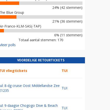
24% (42 stemmen)
The Blue Group
21% (36 stemmen)
Air-France-KLM-SAS(-TAP)
6% (11 stemmen)
Totaal aantal stemmen: 170
Meer polls
VOORDELIGE RETOURTICKETS
TUI vliegtickets
TUI
Jul: 8-dg cruise Oost Middellandse Zee
TUI
€1235
Jul: 9-daagse Chogogo Dive & Beach
TUI