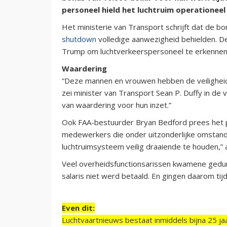
personeel hield het luchtruim operationeel 
Het ministerie van Transport schrijft dat de
shutdown
volledige aanwezigheid behielden. De 
Trump om luchtverkeerspersoneel te erkennen d
Waardering
“Deze mannen en vrouwen hebben de veiligheid 
zei minister van Transport Sean P. Duffy in de v
van waardering voor hun inzet.”
Ook FAA-bestuurder Bryan Bedford prees het p
medewerkers die onder uitzonderlijke omstan
luchtruimsysteem veilig draaiende te houden,” 
Veel overheidsfunctionsarissen kwamene gedu
salaris niet werd betaald. En gingen daarom tij
Even dit:
Luchtvaartnieuws bestaat inmiddels bijna 25 jaa