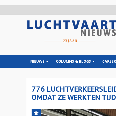
Overslaan
en
naar
de
inhoud
gaan
NIEUWS
COLUMNS & BLOGS
CAREER
776 LUCHTVERKEERSLEI
OMDAT ZE WERKTEN TIJ