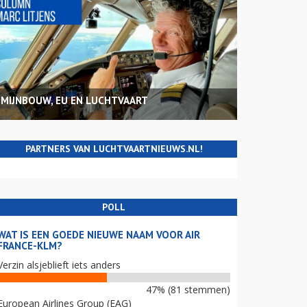
MIJNBOUW, EU EN LUCHTVAART
PARTNERS VAN LUCHTVAARTNIEUWS.NL!
POLL
WAT IS EEN GOEDE NIEUWE NAAM VOOR AIR
FRANCE-KLM?
Verzin alsjeblieft iets anders
47% (81 stemmen)
European Airlines Group (EAG)