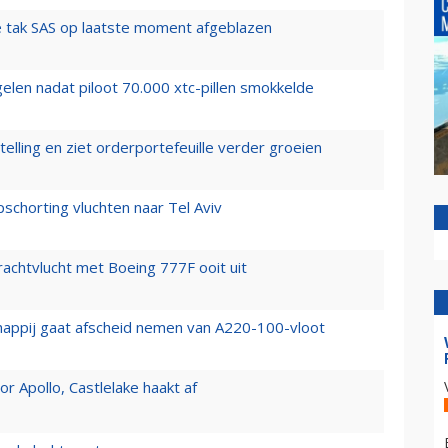
 tak SAS op laatste moment afgeblazen
elen nadat piloot 70.000 xtc-pillen smokkelde
elling en ziet orderportefeuille verder groeien
chorting vluchten naar Tel Aviv
vrachtvlucht met Boeing 777F ooit uit
happij gaat afscheid nemen van A220-100-vloot
 Apollo, Castlelake haakt af