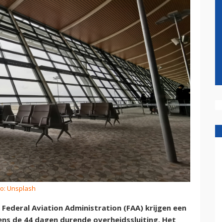
to: Unsplash
 Federal Aviation Administration (FAA) krijgen een
ens de 44 dagen durende overheidssluiting. Het