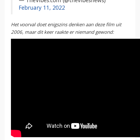
— TheVibes.com (@thevibesnews)
February 11, 2022
Het voorval doet enigszins denken aan deze film uit
2006, maar dit keer raakte er niemand gewond: