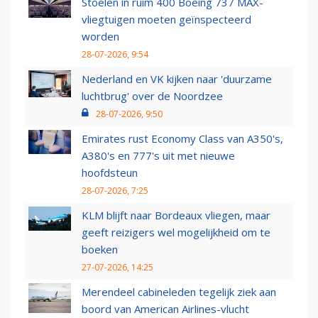
Stoelen in ruim 400 Boeing 737 MAX-
vliegtuigen moeten geïnspecteerd
worden
28-07-2026, 9:54
Nederland en VK kijken naar 'duurzame
luchtbrug' over de Noordzee
28-07-2026, 9:50
Emirates rust Economy Class van A350's,
A380's en 777's uit met nieuwe
hoofdsteun
28-07-2026, 7:25
KLM blijft naar Bordeaux vliegen, maar
geeft reizigers wel mogelijkheid om te
boeken
27-07-2026, 14:25
Merendeel cabineleden tegelijk ziek aan
boord van American Airlines-vlucht