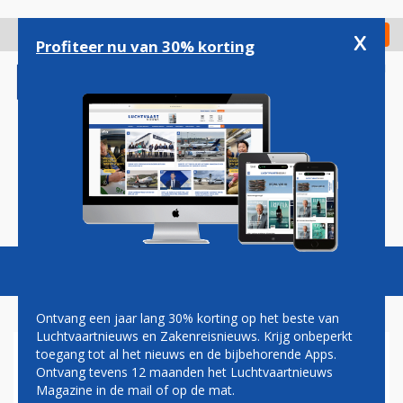
Overslaan
en
x
Digitaal Magazine
Registreer
Check in
naar
Profiteer nu van 30% korting
de
inhoud
gaan
Magazine
Podcasts
Vacatures
Toggl
naviga
Ontvang een jaar lang 30% korting op het beste van
Luchtvaartnieuws en Zakenreisnieuws. Krijg onbeperkt
toegang tot al het nieuws en de bijbehorende Apps.
IN BEELD: PASSAGIERS ZIEN
Ontvang tevens 12 maanden het Luchtvaartnieuws
SLANG IN VLIEGTUIG
Magazine in de mail of op de mat.