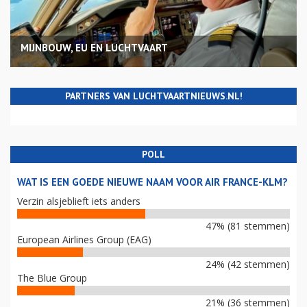
MIJNBOUW, EU EN LUCHTVAART
PARTNERS VAN LUCHTVAARTNIEUWS.NL!
POLL
WAT IS EEN GOEDE NIEUWE NAAM VOOR AIR FRANCE-KLM?
Verzin alsjeblieft iets anders
47% (81 stemmen)
European Airlines Group (EAG)
24% (42 stemmen)
The Blue Group
21% (36 stemmen)