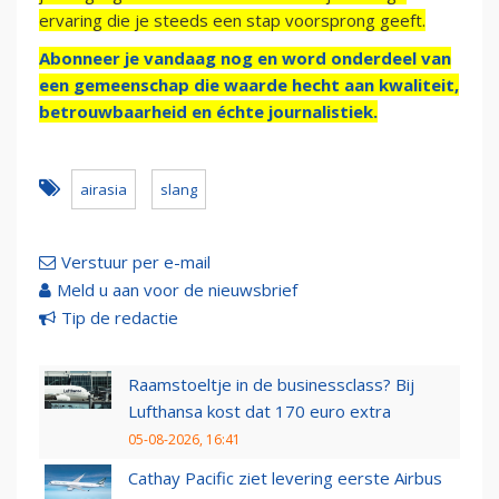
ervaring die je steeds een stap voorsprong geeft.
Abonneer je vandaag nog en word onderdeel van
een gemeenschap die waarde hecht aan kwaliteit,
betrouwbaarheid en échte journalistiek.
airasia
slang
Verstuur per e-mail
Meld u aan voor de nieuwsbrief
Tip de redactie
Raamstoeltje in de businessclass? Bij
Lufthansa kost dat 170 euro extra
05-08-2026, 16:41
Cathay Pacific ziet levering eerste Airbus