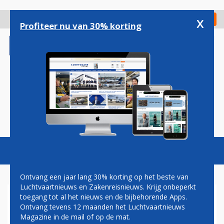
Overslaan
en
x
Digitaal Magazine
Registreer
Check in
naar
Profiteer nu van 30% korting
de
inhoud
gaan
Magazine
Podcasts
Vacatures
Toggl
naviga
Ontvang een jaar lang 30% korting op het beste van
Luchtvaartnieuws en Zakenreisnieuws. Krijg onbeperkt
toegang tot al het nieuws en de bijbehorende Apps.
JAPAN WIL 100 BOEINGS
Ontvang tevens 12 maanden het Luchtvaartnieuws
KOPEN, MAAR WIE NEEMT ZE
Magazine in de mail of op de mat.