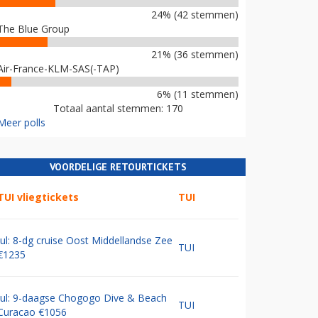
24% (42 stemmen)
The Blue Group
21% (36 stemmen)
Air-France-KLM-SAS(-TAP)
6% (11 stemmen)
Totaal aantal stemmen: 170
Meer polls
VOORDELIGE RETOURTICKETS
TUI vliegtickets
TUI
Jul: 8-dg cruise Oost Middellandse Zee
TUI
€1235
Jul: 9-daagse Chogogo Dive & Beach
TUI
Curacao €1056