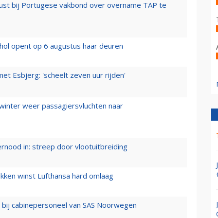
rust bij Portugese vakbond over overname TAP te
hol opent op 6 augustus haar deuren
t Esbjerg: 'scheelt zeven uur rijden'
 winter weer passagiersvluchten naar
ernood in: streep door vlootuitbreiding
ukken winst Lufthansa hard omlaag
 bij cabinepersoneel van SAS Noorwegen