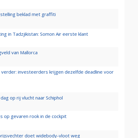
stelling beklad met graffiti
g in Tadzjikistan: Somon Air eerste klant
gveld van Mallorca
verder: investeerders krijgen dezelfde deadline voor
ag op rij vlucht naar Schiphol
es op gevaren rook in de cockpit
prijsvechter doet widebody-vloot weg