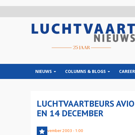
Overslaan
en
naar
de
inhoud
gaan
NIEUWS
COLUMNS & BLOGS
CAREER
LUCHTVAARTBEURS AVIO
EN 14 DECEMBER
19 november 2003 - 1:00