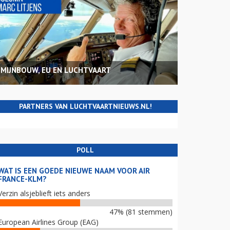
MIJNBOUW, EU EN LUCHTVAART
PARTNERS VAN LUCHTVAARTNIEUWS.NL!
POLL
WAT IS EEN GOEDE NIEUWE NAAM VOOR AIR
FRANCE-KLM?
Verzin alsjeblieft iets anders
47% (81 stemmen)
European Airlines Group (EAG)