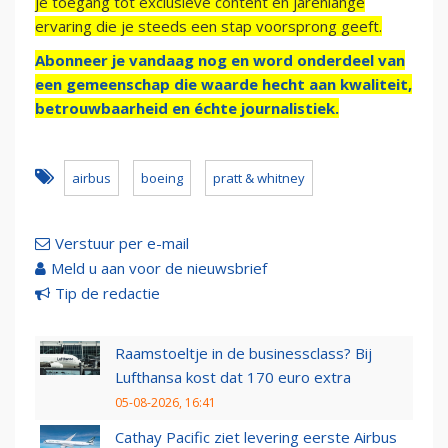
je toegang tot exclusieve content en jarenlange
ervaring die je steeds een stap voorsprong geeft.
Abonneer je vandaag nog en word onderdeel van
een gemeenschap die waarde hecht aan kwaliteit,
betrouwbaarheid en échte journalistiek.
airbus
boeing
pratt & whitney
Verstuur per e-mail
Meld u aan voor de nieuwsbrief
Tip de redactie
Raamstoeltje in de businessclass? Bij
Lufthansa kost dat 170 euro extra
05-08-2026, 16:41
Cathay Pacific ziet levering eerste Airbus