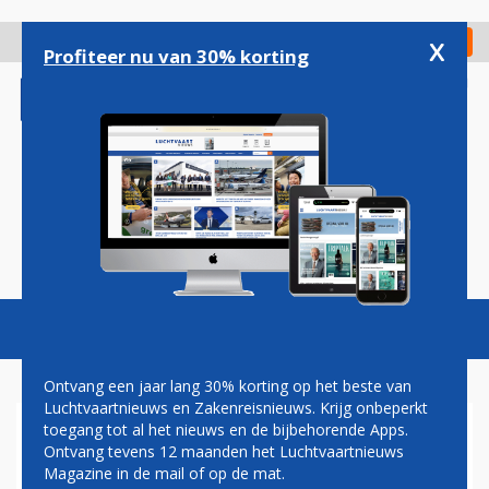
Overslaan
en
x
Digitaal Magazine
Registreer
Check in
naar
Profiteer nu van 30% korting
de
inhoud
gaan
Magazine
Podcasts
Vacatures
Toggl
naviga
Ontvang een jaar lang 30% korting op het beste van
Luchtvaartnieuws en Zakenreisnieuws. Krijg onbeperkt
toegang tot al het nieuws en de bijbehorende Apps.
NAJAARSDRUKTE: AIRBUS
Ontvang tevens 12 maanden het Luchtvaartnieuws
MOET IN DRIE MAANDEN
Magazine in de mail of op de mat.