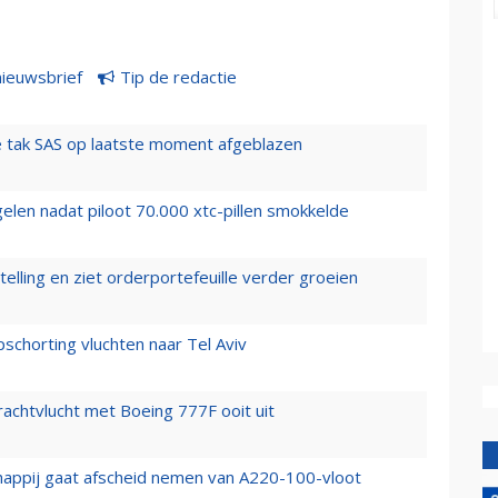
nieuwsbrief
Tip de redactie
 tak SAS op laatste moment afgeblazen
elen nadat piloot 70.000 xtc-pillen smokkelde
elling en ziet orderportefeuille verder groeien
chorting vluchten naar Tel Aviv
vrachtvlucht met Boeing 777F ooit uit
happij gaat afscheid nemen van A220-100-vloot