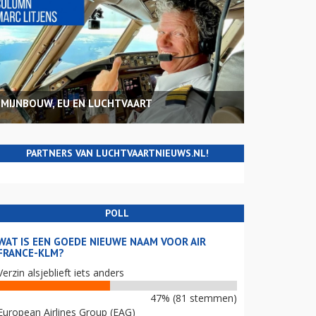
MIJNBOUW, EU EN LUCHTVAART
PARTNERS VAN LUCHTVAARTNIEUWS.NL!
POLL
WAT IS EEN GOEDE NIEUWE NAAM VOOR AIR
FRANCE-KLM?
Verzin alsjeblieft iets anders
47% (81 stemmen)
European Airlines Group (EAG)