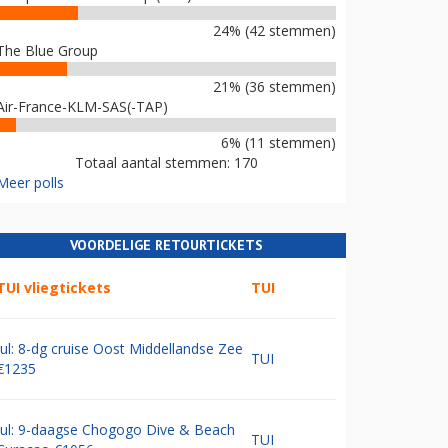
24% (42 stemmen)
The Blue Group
21% (36 stemmen)
Air-France-KLM-SAS(-TAP)
6% (11 stemmen)
Totaal aantal stemmen: 170
Meer polls
VOORDELIGE RETOURTICKETS
TUI vliegtickets
TUI
Jul: 8-dg cruise Oost Middellandse Zee
TUI
€1235
Jul: 9-daagse Chogogo Dive & Beach
TUI