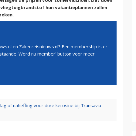
erlagen de prijzen voor zomervluchten. Dat doen
vliegtuigbrandstof hun vakantieplannen zullen
oeken.
ws.nl en Zakenreisnieuws.nl? Een membership is er
erstaande 'Word nu member' button voor meer
ag of naheffing voor dure kerosine bij Transavia