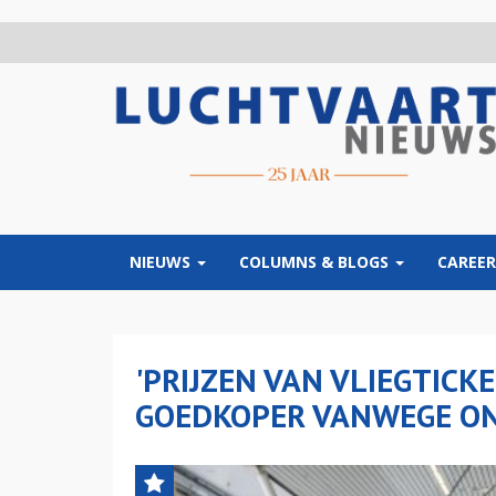
Overslaan
en
naar
de
inhoud
gaan
NIEUWS
COLUMNS & BLOGS
CAREER
'PRIJZEN VAN VLIEGTICK
GOEDKOPER VANWEGE O