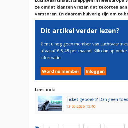
Luchtvaartmaatschappijen in heel Europa v
ze omdat klanten vrezen dat tekorten aan 
verstoren. En daarom huiverig zijn om te b
Dit artikel verder lezen?
Bent u nog geen member van Luchtvaartnieu
al vanaf € 5,45 per maand. Klik dan op ond
informatie.
Word nu member
Inloggen
Lees ook:
Ticket geboekt? Dan geen toesl
13-05-2026, 15:40