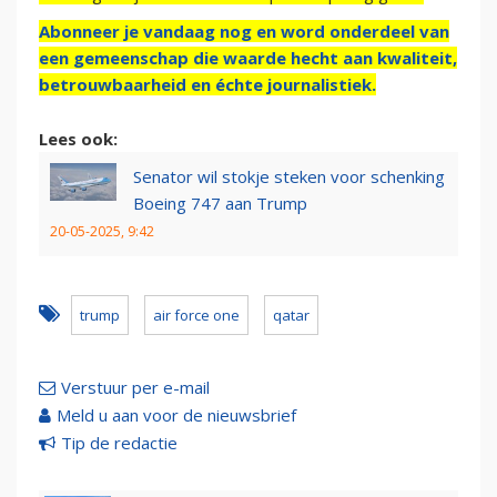
Abonneer je vandaag nog en word onderdeel van
een gemeenschap die waarde hecht aan kwaliteit,
betrouwbaarheid en échte journalistiek.
Lees ook:
Senator wil stokje steken voor schenking
Boeing 747 aan Trump
20-05-2025, 9:42
trump
air force one
qatar
Verstuur per e-mail
Meld u aan voor de nieuwsbrief
Tip de redactie