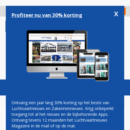
Overslaan
en
x
Digitaal Magazine
Registreer
Check in
naar
Profiteer nu van 30% korting
de
inhoud
gaan
Magazine
Podcasts
Vacatures
Toggl
naviga
Ontvang een jaar lang 30% korting op het beste van
Luchtvaartnieuws en Zakenreisnieuws. Krijg onbeperkt
toegang tot al het nieuws en de bijbehorende Apps.
QATAR: NIETS VREEMDS AAN
Ontvang tevens 12 maanden het Luchtvaartnieuws
SCHENKEN VLIEGTUIG AAN
Magazine in de mail of op de mat.