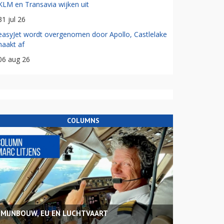
KLM en Transavia wijken uit
31 jul 26
easyJet wordt overgenomen door Apollo, Castlelake
haakt af
06 aug 26
COLUMNS
MIJNBOUW, EU EN LUCHTVAART