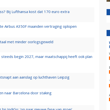
ss? Bij Lufthansa kost dat 170 euro extra
rste Airbus A350F maanden vertraging oplopen
wartaal met minder oorlogsgeweld
 steeds begin 2027, maar maatschappij heeft ook plan
tsnapt aan aanslag op luchthaven Leipzig
n naar Barcelona door staking
 bij IndiGo: 'op naar nieuwe fase van groei'