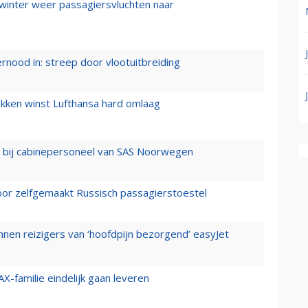
 winter weer passagiersvluchten naar
ernood in: streep door vlootuitbreiding
ukken winst Lufthansa hard omlaag
 bij cabinepersoneel van SAS Noorwegen
voor zelfgemaakt Russisch passagierstoestel
nen reizigers van ‘hoofdpijn bezorgend’ easyJet
X-familie eindelijk gaan leveren