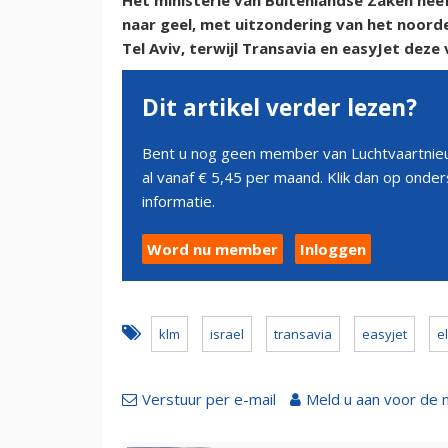
Het ministerie van Buitenlandse Zaken heef
naar geel, met uitzondering van het noorde
Tel Aviv, terwijl Transavia en easyJet deze
Dit artikel verder lezen?
Bent u nog geen member van Luchtvaartnieu
al vanaf € 5,45 per maand. Klik dan op ond
informatie.
Word nu member
Inloggen
klm
israel
transavia
easyjet
el
Verstuur per e-mail
Meld u aan voor de 