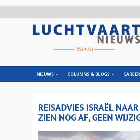
Overslaan
en
naar
de
inhoud
gaan
NIEUWS
COLUMNS & BLOGS
CAREER
REISADVIES ISRAËL NAAR
ZIEN NOG AF, GEEN WIJZ