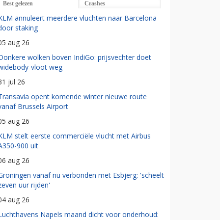
Best gelezen
Crashes
KLM annuleert meerdere vluchten naar Barcelona
door staking
05 aug 26
Donkere wolken boven IndiGo: prijsvechter doet
widebody-vloot weg
31 jul 26
Transavia opent komende winter nieuwe route
vanaf Brussels Airport
05 aug 26
KLM stelt eerste commerciële vlucht met Airbus
A350-900 uit
06 aug 26
Groningen vanaf nu verbonden met Esbjerg: 'scheelt
zeven uur rijden'
04 aug 26
Luchthavens Napels maand dicht voor onderhoud: