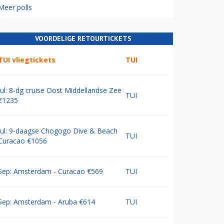
Meer polls
VOORDELIGE RETOURTICKETS
TUI vliegtickets
TUI
Jul: 8-dg cruise Oost Middellandse Zee
TUI
€1235
Jul: 9-daagse Chogogo Dive & Beach
TUI
Curacao €1056
Sep: Amsterdam - Curacao €569
TUI
Sep: Amsterdam - Aruba €614
TUI