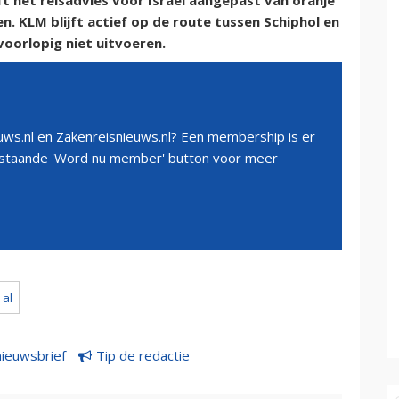
t het reisadvies voor Israël aangepast van oranje
n. KLM blijft actief op de route tussen Schiphol en
 voorlopig niet uitvoeren.
ws.nl en Zakenreisnieuws.nl? Een membership is er
erstaande 'Word nu member' button voor meer
 al
nieuwsbrief
Tip de redactie