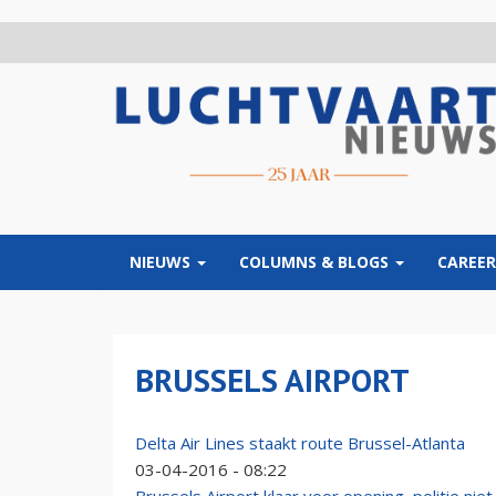
Overslaan
en
naar
de
inhoud
gaan
NIEUWS
COLUMNS & BLOGS
CAREER
BRUSSELS AIRPORT
Delta Air Lines staakt route Brussel-Atlanta
03-04-2016 - 08:22