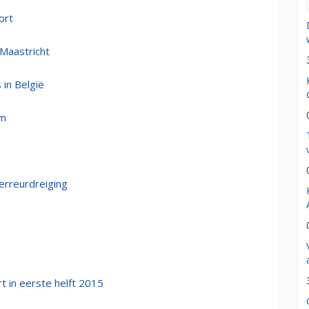
ort
 Maastricht
 in België
em
terreurdreiging
t in eerste helft 2015