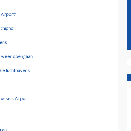
Airport'
Schiphol
vens
we weer opengaan
nale luchthavens
ussels Airport
aren