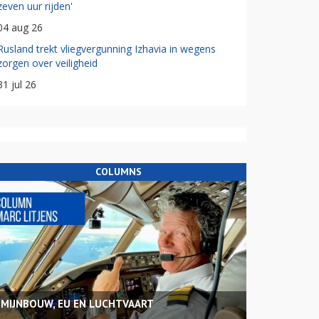
zeven uur rijden'
04 aug 26
Rusland trekt vliegvergunning Izhavia in wegens
zorgen over veiligheid
31 jul 26
COLUMNS
MIJNBOUW, EU EN LUCHTVAART