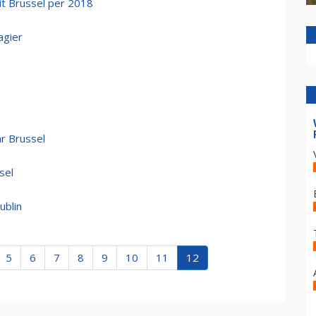
uit Brussel per 2018
agier
ar Brussel
sel
ublin
5
6
7
8
9
10
11
12