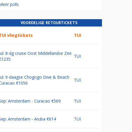
Meer polls
VOORDELIGE RETOURTICKETS
TUI vliegtickets
TUI
Jul: 8-dg cruise Oost Middellandse Zee
TUI
€1235
Jul: 9-daagse Chogogo Dive & Beach
TUI
Curacao €1056
Sep: Amsterdam - Curacao €569
TUI
Sep: Amsterdam - Aruba €614
TUI