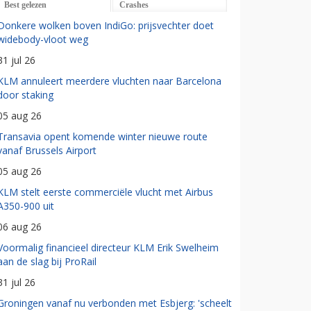
Best gelezen
Crashes
Donkere wolken boven IndiGo: prijsvechter doet
widebody-vloot weg
31 jul 26
KLM annuleert meerdere vluchten naar Barcelona
door staking
05 aug 26
Transavia opent komende winter nieuwe route
vanaf Brussels Airport
05 aug 26
KLM stelt eerste commerciële vlucht met Airbus
A350-900 uit
06 aug 26
Voormalig financieel directeur KLM Erik Swelheim
aan de slag bij ProRail
31 jul 26
Groningen vanaf nu verbonden met Esbjerg: 'scheelt