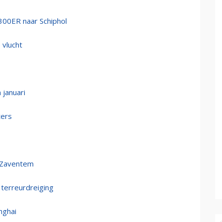
-300ER naar Schiphol
 vlucht
 januari
ters
 Zaventem
terreurdreiging
nghai