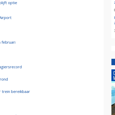
ijft optie
Airport
 februari
agiersrecord
grond
 trein bereikbaar