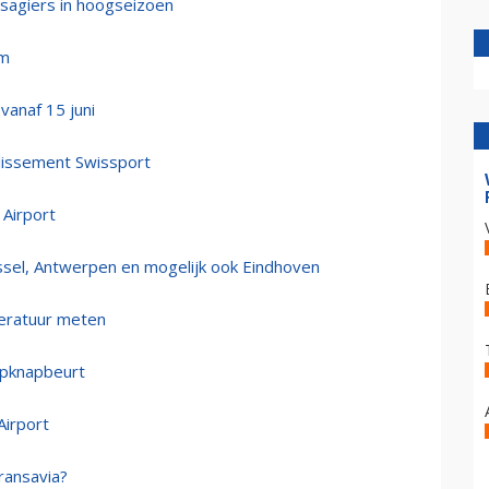
ssagiers in hoogseizoen
am
vanaf 15 juni
llissement Swissport
 Airport
ussel, Antwerpen en mogelijk ook Eindhoven
peratuur meten
 opknapbeurt
Airport
ransavia?