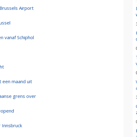
russels Airport
ussel
n vanaf Schiphol
ht
t een maand uit
kaanse grens over
geopend
r Innsbruck