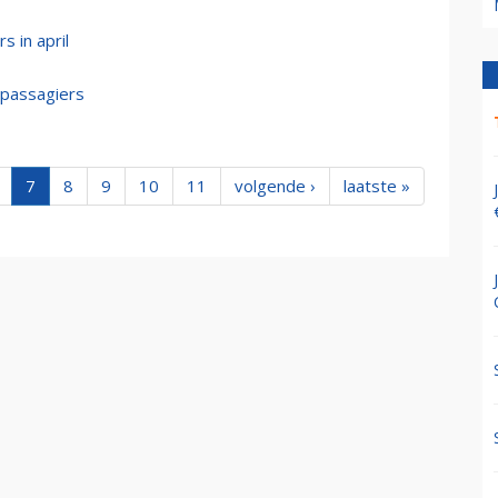
s in april
 passagiers
7
8
9
10
11
volgende ›
laatste »