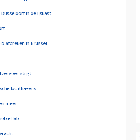
 Düsseldorf in de ijskast
ort
d afbreken in Brussel
tvervoer stijgt
ische luchthavens
hten meer
obiel lab
vracht