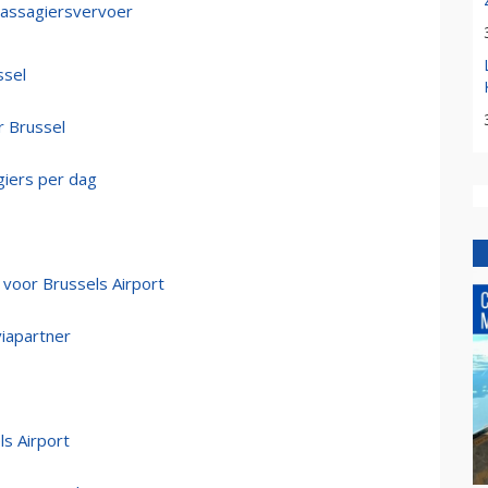
 passagiersvervoer
ssel
r Brussel
giers per dag
ie voor Brussels Airport
viapartner
ls Airport