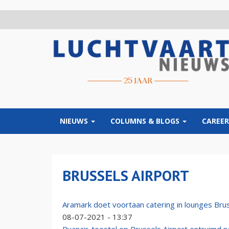
Overslaan
en
naar
de
inhoud
gaan
NIEUWS
COLUMNS & BLOGS
CAREER
BRUSSELS AIRPORT
Aramark doet voortaan catering in lounges Brus
08-07-2021 - 13:37