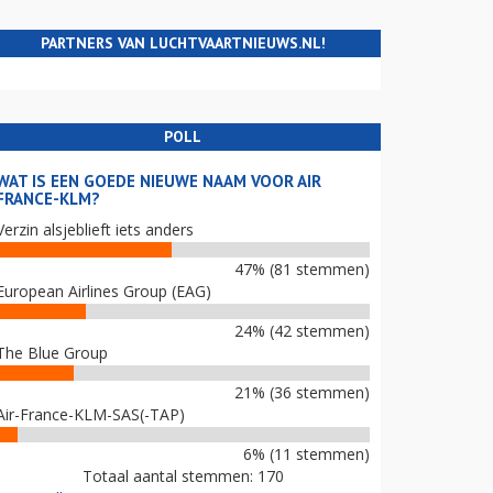
PARTNERS VAN LUCHTVAARTNIEUWS.NL!
POLL
WAT IS EEN GOEDE NIEUWE NAAM VOOR AIR
FRANCE-KLM?
Verzin alsjeblieft iets anders
47% (81 stemmen)
European Airlines Group (EAG)
24% (42 stemmen)
The Blue Group
21% (36 stemmen)
Air-France-KLM-SAS(-TAP)
6% (11 stemmen)
Totaal aantal stemmen: 170