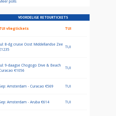
Meer polls
VOORDELIGE RETOURTICKETS
TUI vliegtickets
TUI
Jul: 8-dg cruise Oost Middellandse Zee
TUI
€1235
Jul: 9-daagse Chogogo Dive & Beach
TUI
Curacao €1056
Sep: Amsterdam - Curacao €569
TUI
Sep: Amsterdam - Aruba €614
TUI