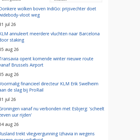
Donkere wolken boven IndiGo: prijsvechter doet
widebody-vloot weg
31 jul 26
KLM annuleert meerdere vluchten naar Barcelona
door staking
05 aug 26
Transavia opent komende winter nieuwe route
vanaf Brussels Airport
05 aug 26
Voormalig financieel directeur KLM Erik Swelheim
aan de slag bij ProRail
31 jul 26
Groningen vanaf nu verbonden met Esbjerg: 'scheelt
zeven uur rijden'
04 aug 26
Rusland trekt vliegvergunning Izhavia in wegens
zorgen over veiligheid