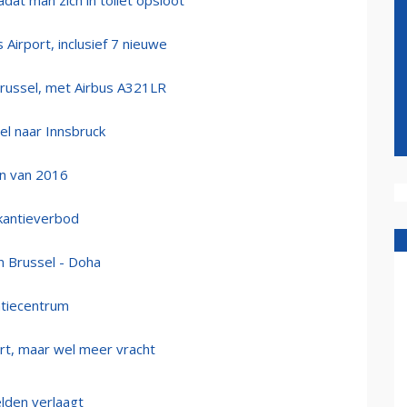
dat man zich in toilet opsloot
irport, inclusief 7 nieuwe
Brussel, met Airbus A321LR
el naar Innsbruck
gen van 2016
akantieverbod
en Brussel - Doha
atiecentrum
rt, maar wel meer vracht
elden verlaagt