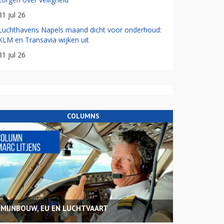
31 jul 26
Luchthavens Napels maand dicht voor onderhoud:
KLM en Transavia wijken uit
31 jul 26
COLUMNS
MIJNBOUW, EU EN LUCHTVAART