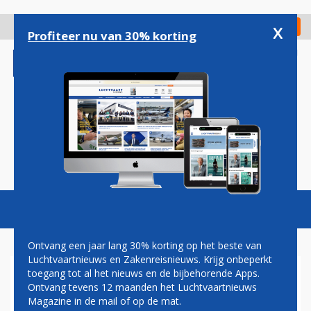
Overslaan
en
x
Digitaal Magazine
Registreer
Check in
naar
Profiteer nu van 30% korting
de
inhoud
gaan
Magazine
Podcasts
Vacatures
Toggl
naviga
Ontvang een jaar lang 30% korting op het beste van
Luchtvaartnieuws en Zakenreisnieuws. Krijg onbeperkt
toegang tot al het nieuws en de bijbehorende Apps.
EINDHOVEN AIRPORT
Ontvang tevens 12 maanden het Luchtvaartnieuws
Magazine in de mail of op de mat.