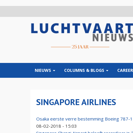
Overslaan
en
naar
de
inhoud
gaan
NIEUWS
COLUMNS & BLOGS
CAREER
SINGAPORE AIRLINES
Osaka eerste verre bestemming Boeing 787-10
08-02-2018 - 15:03