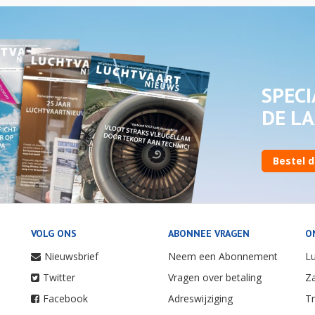
SPECI
DE LA
Bestel d
VOLG ONS
ABONNEE VRAGEN
O
Nieuwsbrief
Neem een Abonnement
Lu
Twitter
Vragen over betaling
Za
Facebook
Adreswijziging
Tr