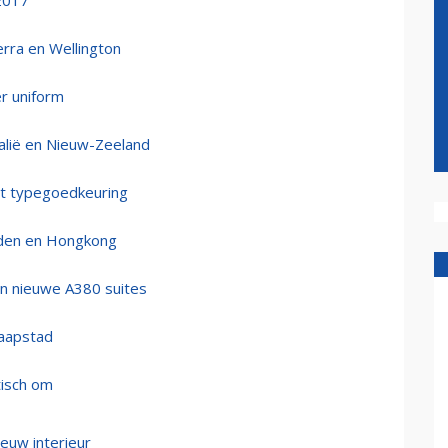
 2017
erra en Wellington
r uniform
alië en Nieuw-Zeeland
gt typegoedkeuring
nden en Hongkong
 in nieuwe A380 suites
Kaapstad
tisch om
euw interieur