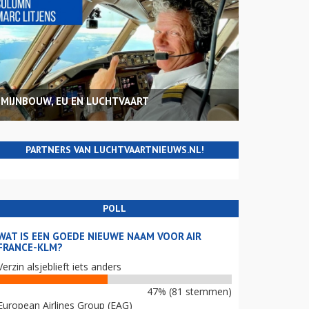
MIJNBOUW, EU EN LUCHTVAART
PARTNERS VAN LUCHTVAARTNIEUWS.NL!
POLL
WAT IS EEN GOEDE NIEUWE NAAM VOOR AIR
FRANCE-KLM?
Verzin alsjeblieft iets anders
47% (81 stemmen)
European Airlines Group (EAG)