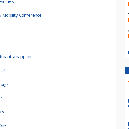
irlines
& Mobility Conference
0
rtmaatschappijen
ULR
tuig?
er
0's
fers