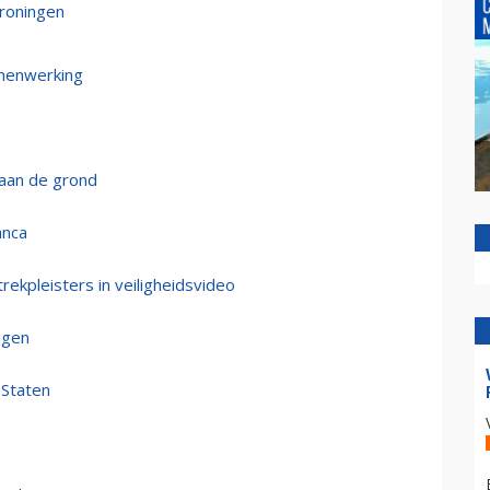
Groningen
amenwerking
 aan de grond
anca
rekpleisters in veiligheidsvideo
jgen
 Staten