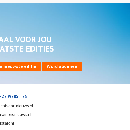
AAL VOOR JOU
ATSTE EDITIES
e nieuwste editie
Word abonnee
NZE WEBSITES
chtvaartnieuws.nl
kenreisnieuws.nl
iptalk.nl