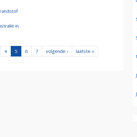
brandstof
stralië in
4
5
6
7
volgende ›
laatste »