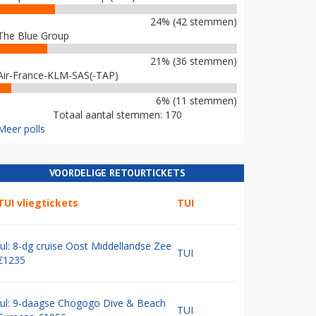
24% (42 stemmen)
The Blue Group
21% (36 stemmen)
Air-France-KLM-SAS(-TAP)
6% (11 stemmen)
Totaal aantal stemmen: 170
Meer polls
VOORDELIGE RETOURTICKETS
TUI vliegtickets
TUI
Jul: 8-dg cruise Oost Middellandse Zee
TUI
€1235
Jul: 9-daagse Chogogo Dive & Beach
TUI