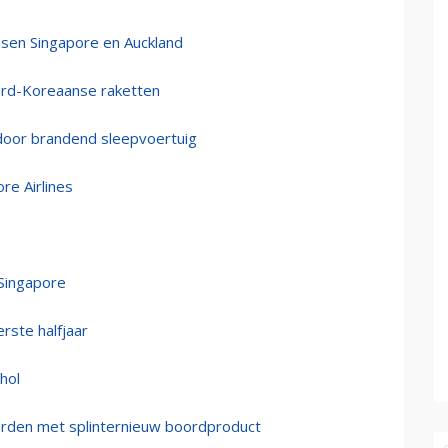
ssen Singapore en Auckland
ord-Koreaanse raketten
 door brandend sleepvoertuig
re Airlines
 Singapore
erste halfjaar
hol
worden met splinternieuw boordproduct