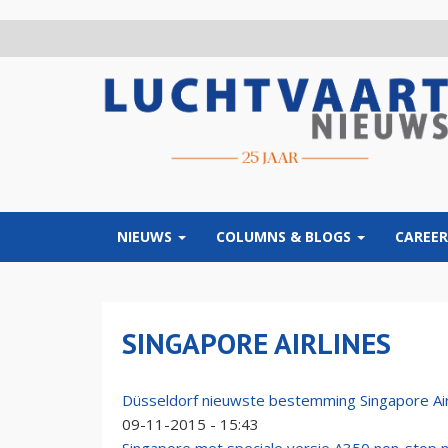
Overslaan
en
naar
de
inhoud
gaan
NIEUWS
COLUMNS & BLOGS
CAREER
SINGAPORE AIRLINES
Düsseldorf nieuwste bestemming Singapore Air
09-11-2015 - 15:43