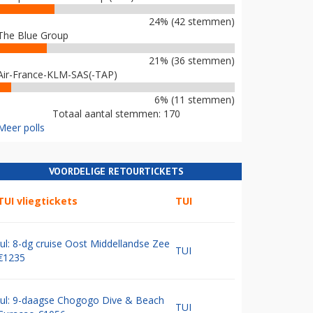
24% (42 stemmen)
The Blue Group
21% (36 stemmen)
Air-France-KLM-SAS(-TAP)
6% (11 stemmen)
Totaal aantal stemmen: 170
Meer polls
VOORDELIGE RETOURTICKETS
TUI vliegtickets
TUI
Jul: 8-dg cruise Oost Middellandse Zee
TUI
€1235
Jul: 9-daagse Chogogo Dive & Beach
TUI