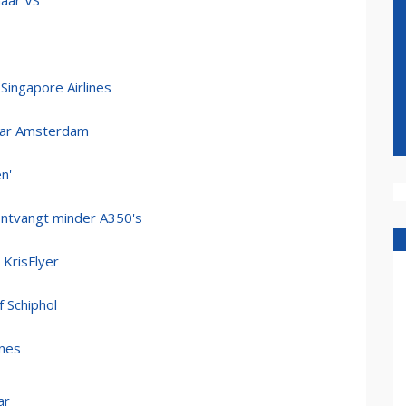
naar VS
ingapore Airlines
naar Amsterdam
n'
 ontvangt minder A350's
 KrisFlyer
 Schiphol
ines
ar