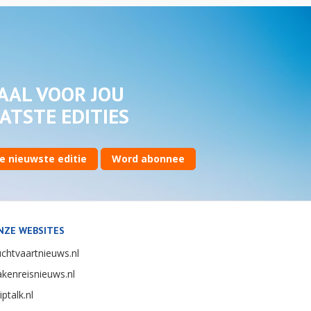
AAL VOOR JOU
ATSTE EDITIES
e nieuwste editie
Word abonnee
NZE WEBSITES
chtvaartnieuws.nl
kenreisnieuws.nl
iptalk.nl