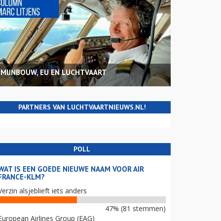
MIJNBOUW, EU EN LUCHTVAART
PARTNERS VAN LUCHTVAARTNIEUWS.NL!
POLL
WAT IS EEN GOEDE NIEUWE NAAM VOOR AIR
FRANCE-KLM?
Verzin alsjeblieft iets anders
47% (81 stemmen)
European Airlines Group (EAG)