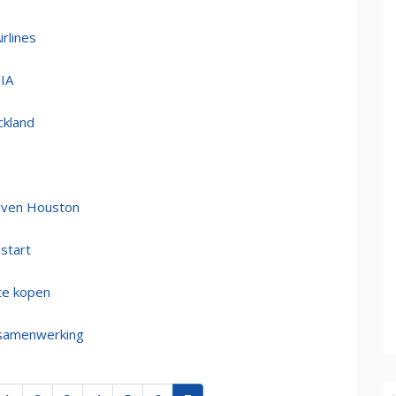
rlines
SIA
ckland
 boven Houston
 start
 te kopen
e-samenwerking