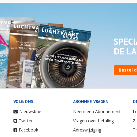
SPECI
DE LA
Bestel d
VOLG ONS
ABONNEE VRAGEN
O
Nieuwsbrief
Neem een Abonnement
Lu
Twitter
Vragen over betaling
Za
Facebook
Adreswijziging
Tr