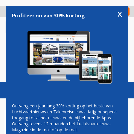
Overslaan
en
x
Digitaal Magazine
Registreer
Check in
naar
Profiteer nu van 30% korting
de
inhoud
gaan
Magazine
Podcasts
Vacatures
Toggl
naviga
Ontvang een jaar lang 30% korting op het beste van
Luchtvaartnieuws en Zakenreisnieuws. Krijg onbeperkt
toegang tot al het nieuws en de bijbehorende Apps.
FAILLISSEMENT FLYBE
Ontvang tevens 12 maanden het Luchtvaartnieuws
Magazine in de mail of op de mat.