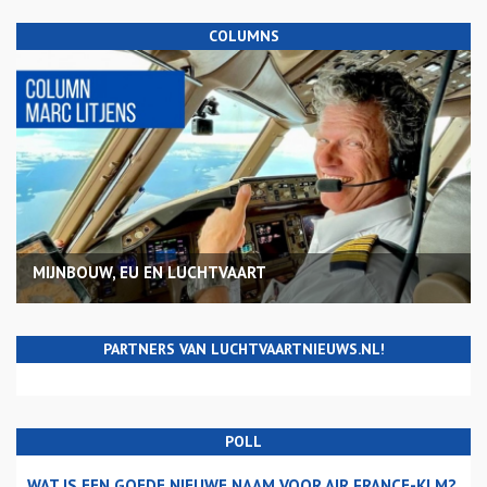
COLUMNS
MIJNBOUW, EU EN LUCHTVAART
PARTNERS VAN LUCHTVAARTNIEUWS.NL!
POLL
WAT IS EEN GOEDE NIEUWE NAAM VOOR AIR FRANCE-KLM?