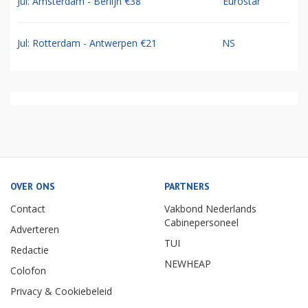
Jul: Amsterdam - Berlijn €38
Eurostar
Jul: Rotterdam - Antwerpen €21
NS
OVER ONS
PARTNERS
Contact
Vakbond Nederlands
Cabinepersoneel
Adverteren
TUI
Redactie
NEWHEAP
Colofon
Privacy & Cookiebeleid