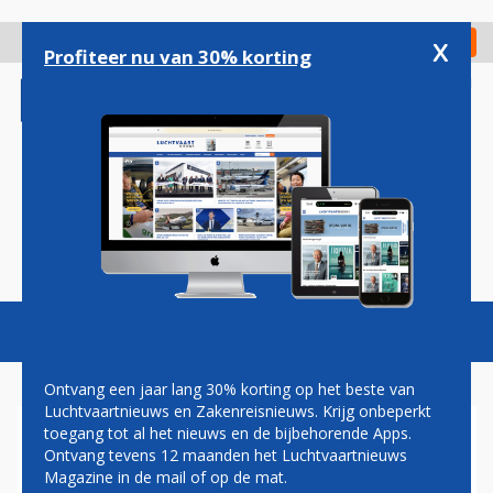
Overslaan
en
x
Digitaal Magazine
Registreer
Check in
naar
Profiteer nu van 30% korting
de
inhoud
gaan
Magazine
Podcasts
Vacatures
Toggl
naviga
Ontvang een jaar lang 30% korting op het beste van
Luchtvaartnieuws en Zakenreisnieuws. Krijg onbeperkt
toegang tot al het nieuws en de bijbehorende Apps.
CRASH
Ontvang tevens 12 maanden het Luchtvaartnieuws
Magazine in de mail of op de mat.