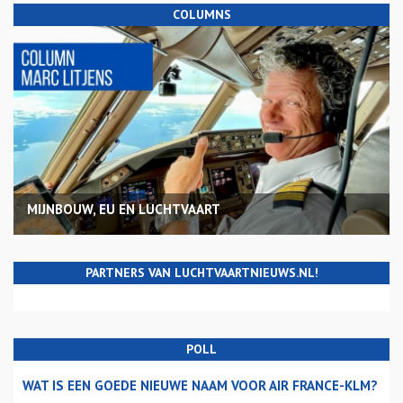
COLUMNS
MIJNBOUW, EU EN LUCHTVAART
PARTNERS VAN LUCHTVAARTNIEUWS.NL!
POLL
WAT IS EEN GOEDE NIEUWE NAAM VOOR AIR FRANCE-KLM?