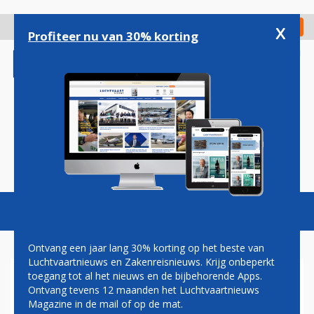
Overslaan
en
x
Digitaal Magazine
Registreer
Check in
naar
Profiteer nu van 30% korting
de
inhoud
gaan
Magazine
Podcasts
Vacatures
Toggl
naviga
Ontvang een jaar lang 30% korting op het beste van
Luchtvaartnieuws en Zakenreisnieuws. Krijg onbeperkt
toegang tot al het nieuws en de bijbehorende Apps.
AIRPORTS
Ontvang tevens 12 maanden het Luchtvaartnieuws
Magazine in de mail of op de mat.