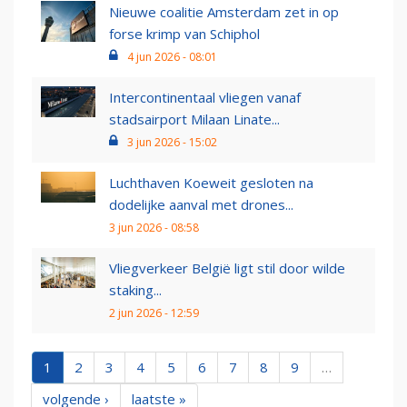
Nieuwe coalitie Amsterdam zet in op
forse krimp van Schiphol
4 jun 2026 - 08:01
Intercontinentaal vliegen vanaf
stadsairport Milaan Linate...
3 jun 2026 - 15:02
Luchthaven Koeweit gesloten na
dodelijke aanval met drones...
3 jun 2026 - 08:58
Vliegverkeer België ligt stil door wilde
staking...
2 jun 2026 - 12:59
1
2
3
4
5
6
7
8
9
…
volgende ›
laatste »