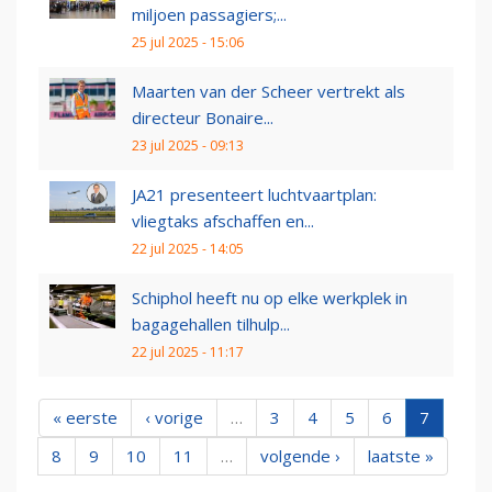
miljoen passagiers;...
25 jul 2025 - 15:06
Maarten van der Scheer vertrekt als
directeur Bonaire...
23 jul 2025 - 09:13
JA21 presenteert luchtvaartplan:
vliegtaks afschaffen en...
22 jul 2025 - 14:05
Schiphol heeft nu op elke werkplek in
bagagehallen tilhulp...
22 jul 2025 - 11:17
« eerste
‹ vorige
…
3
4
5
6
7
8
9
10
11
…
volgende ›
laatste »