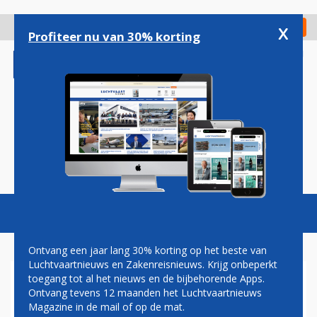
Overslaan
en
x
Digitaal Magazine
Registreer
Check in
naar
Profiteer nu van 30% korting
de
inhoud
gaan
Magazine
Podcasts
Vacatures
Toggl
naviga
Ontvang een jaar lang 30% korting op het beste van
Luchtvaartnieuws en Zakenreisnieuws. Krijg onbeperkt
toegang tot al het nieuws en de bijbehorende Apps.
AIRPORTS
Ontvang tevens 12 maanden het Luchtvaartnieuws
Magazine in de mail of op de mat.