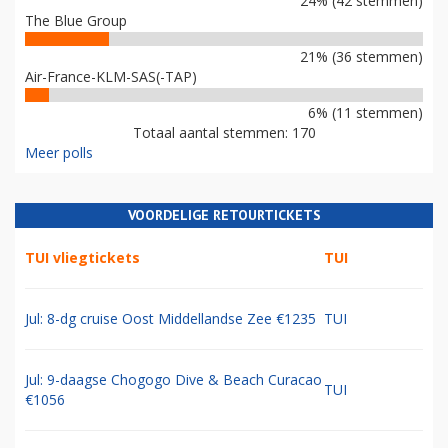
24% (42 stemmen)
The Blue Group
21% (36 stemmen)
Air-France-KLM-SAS(-TAP)
6% (11 stemmen)
Totaal aantal stemmen: 170
Meer polls
VOORDELIGE RETOURTICKETS
TUI vliegtickets
TUI
Jul: 8-dg cruise Oost Middellandse Zee €1235
TUI
Jul: 9-daagse Chogogo Dive & Beach Curacao
TUI
€1056