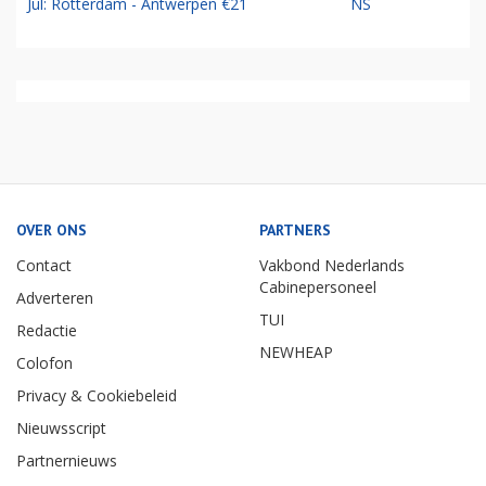
Jul: Rotterdam - Antwerpen €21
NS
OVER ONS
PARTNERS
Contact
Vakbond Nederlands
Cabinepersoneel
Adverteren
TUI
Redactie
NEWHEAP
Colofon
Privacy & Cookiebeleid
Nieuwsscript
Partnernieuws