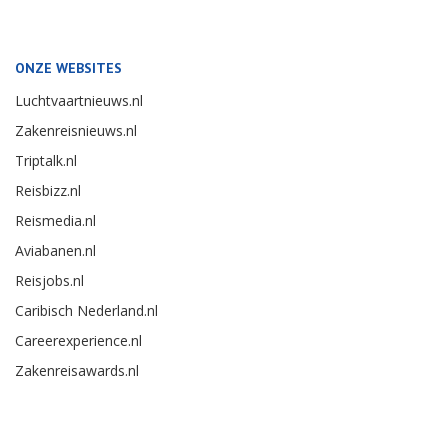
ONZE WEBSITES
Luchtvaartnieuws.nl
Zakenreisnieuws.nl
Triptalk.nl
Reisbizz.nl
Reismedia.nl
Aviabanen.nl
Reisjobs.nl
Caribisch Nederland.nl
Careerexperience.nl
Zakenreisawards.nl