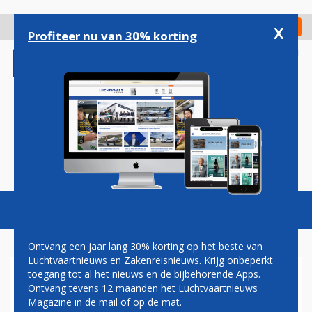
Overslaan
en
x
Digitaal Magazine
Registreer
Check in
naar
Profiteer nu van 30% korting
de
inhoud
gaan
Magazine
Podcasts
Vacatures
Toggl
naviga
Ontvang een jaar lang 30% korting op het beste van
Luchtvaartnieuws en Zakenreisnieuws. Krijg onbeperkt
toegang tot al het nieuws en de bijbehorende Apps.
WAT IS EEN GOEDE NIEUWE
Ontvang tevens 12 maanden het Luchtvaartnieuws
NAAM VOOR AIR FRANCE-
Magazine in de mail of op de mat.