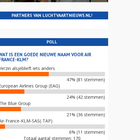
PARTNERS VAN LUCHTVAARTNIEUWS.NL!
POLL
WAT IS EEN GOEDE NIEUWE NAAM VOOR AIR
FRANCE-KLM?
Verzin alsjeblieft iets anders
47% (81 stemmen)
European Airlines Group (EAG)
24% (42 stemmen)
The Blue Group
21% (36 stemmen)
Air-France-KLM-SAS(-TAP)
6% (11 stemmen)
Totaal aantal stemmen: 170