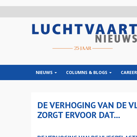
Overslaan
en
naar
de
inhoud
gaan
NIEUWS
COLUMNS & BLOGS
CAREER
DE VERHOGING VAN DE V
ZORGT ERVOOR DAT...