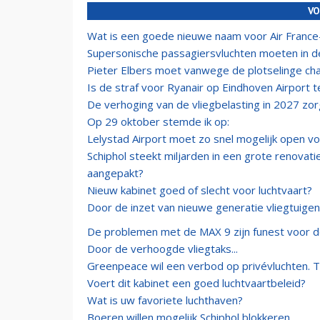
VO
Wat is een goede nieuwe naam voor Air Franc
Supersonische passagiersvluchten moeten in 
Pieter Elbers moet vanwege de plotselinge ch
Is de straf voor Ryanair op Eindhoven Airport t
De verhoging van de vliegbelasting in 2027 zorg
Op 29 oktober stemde ik op:
Lelystad Airport moet zo snel mogelijk open vo
Schiphol steekt miljarden in een grote renovat
aangepakt?
Nieuw kabinet goed of slecht voor luchtvaart?
Door de inzet van nieuwe generatie vliegtuigen
De problemen met de MAX 9 zijn funest voor d
Door de verhoogde vliegtaks...
Greenpeace wil een verbod op privévluchten. 
Voert dit kabinet een goed luchtvaartbeleid?
Wat is uw favoriete luchthaven?
Boeren willen mogelijk Schiphol blokkeren