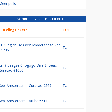
Meer polls
VOORDELIGE RETOURTICKETS
TUI vliegtickets
TUI
Jul: 8-dg cruise Oost Middellandse Zee
TUI
€1235
Jul: 9-daagse Chogogo Dive & Beach
TUI
Curacao €1056
Sep: Amsterdam - Curacao €569
TUI
Sep: Amsterdam - Aruba €614
TUI