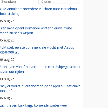
Best gelezen
Crashes
KLM annuleert meerdere vluchten naar Barcelona
door staking
05 aug 26
Transavia opent komende winter nieuwe route
vanaf Brussels Airport
05 aug 26
KLM stelt eerste commerciële vlucht met Airbus
A350-900 uit
06 aug 26
Groningen vanaf nu verbonden met Esbjerg: 'scheelt
zeven uur rijden'
04 aug 26
easyJet wordt overgenomen door Apollo, Castlelake
haakt af
06 aug 26
Luchthaven Luik krijgt komende winter weer