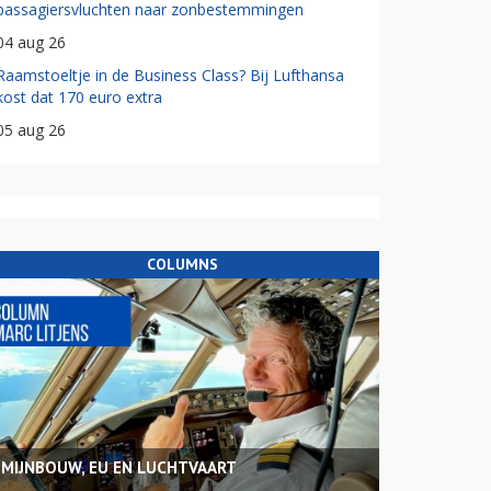
passagiersvluchten naar zonbestemmingen
04 aug 26
Raamstoeltje in de Business Class? Bij Lufthansa
kost dat 170 euro extra
05 aug 26
COLUMNS
MIJNBOUW, EU EN LUCHTVAART