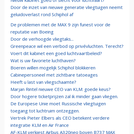
Nieuw kabinet goed of slecht voor luchtvaart?
Door de inzet van nieuwe generatie vliegtuigen neemt
geluidoverlast rond Schiphol af
De problemen met de MAX 9 zijn funest voor de
reputatie van Boeing
Door de verhoogde vliegtaks...
Greenpeace wil een verbod op privévluchten. Terecht?
Voert dit kabinet een goed luchtvaartbeleid?
Wat is uw favoriete luchthaven?
Boeren willen mogelijk Schiphol blokkeren
Cabinepersoneel met zichtbare tatoeages
Heeft u last van vliegschaamte?
Marjan Rintel nieuwe CEO van KLM: goede keus?
Door hogere ticketprijzen zal ik minder gaan vliegen.
De Europese Unie moet Russische vliegtuigen
toegang tot luchtruim ontzeggen.
Vertrek Pieter Elbers als CEO betekent verdere
integratie KLM en Air France
AF-KLM verkiest Airbus A320neo boven B737 MAX