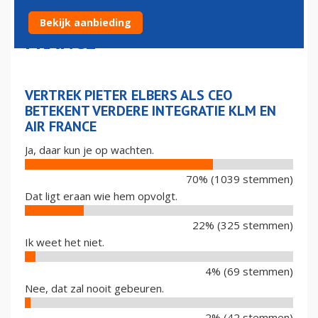
INTEGRATIE KLM EN AIR
Bekijk aanbieding
FRANCE
VERTREK PIETER ELBERS ALS CEO
BETEKENT VERDERE INTEGRATIE KLM EN
AIR FRANCE
Ja, daar kun je op wachten.
70% (1039 stemmen)
Dat ligt eraan wie hem opvolgt.
22% (325 stemmen)
Ik weet het niet.
4% (69 stemmen)
Nee, dat zal nooit gebeuren.
2% (42 stemmen)