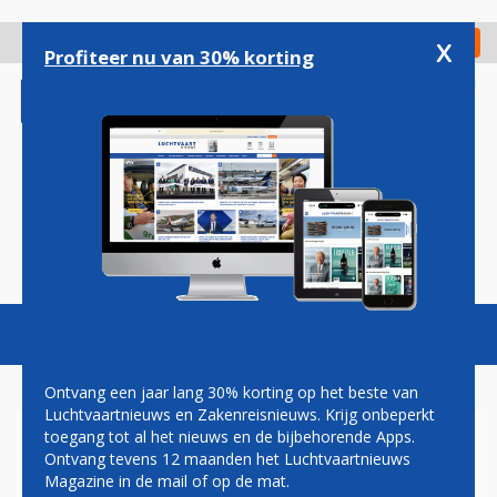
Overslaan
en
x
Digitaal Magazine
Registreer
Check in
naar
Profiteer nu van 30% korting
de
inhoud
gaan
Magazine
Podcasts
Vacatures
Toggl
naviga
Ontvang een jaar lang 30% korting op het beste van
Luchtvaartnieuws en Zakenreisnieuws. Krijg onbeperkt
toegang tot al het nieuws en de bijbehorende Apps.
VERTREK PIETER ELBERS ALS
Ontvang tevens 12 maanden het Luchtvaartnieuws
CEO BETEKENT VERDERE
Magazine in de mail of op de mat.