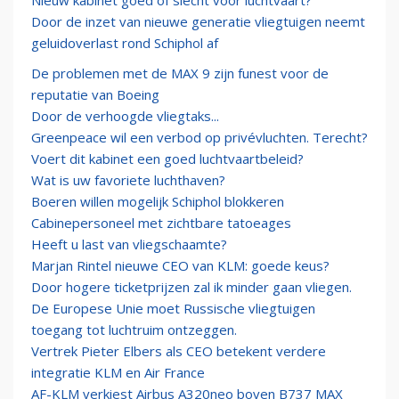
Nieuw kabinet goed of slecht voor luchtvaart?
Door de inzet van nieuwe generatie vliegtuigen neemt
geluidoverlast rond Schiphol af
De problemen met de MAX 9 zijn funest voor de
reputatie van Boeing
Door de verhoogde vliegtaks...
Greenpeace wil een verbod op privévluchten. Terecht?
Voert dit kabinet een goed luchtvaartbeleid?
Wat is uw favoriete luchthaven?
Boeren willen mogelijk Schiphol blokkeren
Cabinepersoneel met zichtbare tatoeages
Heeft u last van vliegschaamte?
Marjan Rintel nieuwe CEO van KLM: goede keus?
Door hogere ticketprijzen zal ik minder gaan vliegen.
De Europese Unie moet Russische vliegtuigen
toegang tot luchtruim ontzeggen.
Vertrek Pieter Elbers als CEO betekent verdere
integratie KLM en Air France
AF-KLM verkiest Airbus A320neo boven B737 MAX