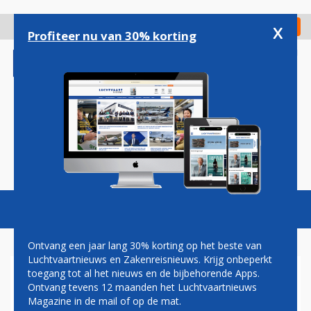
Overslaan
en
x
Digitaal Magazine
Registreer
Check in
naar
Profiteer nu van 30% korting
de
inhoud
gaan
Magazine
Podcasts
Vacatures
Toggl
naviga
Ontvang een jaar lang 30% korting op het beste van
Luchtvaartnieuws en Zakenreisnieuws. Krijg onbeperkt
toegang tot al het nieuws en de bijbehorende Apps.
AF-KLM VERKIEST AIRBUS
Ontvang tevens 12 maanden het Luchtvaartnieuws
A320NEO BOVEN B737 MAX
Magazine in de mail of op de mat.