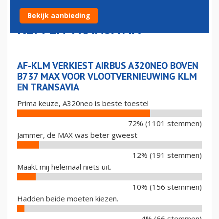
VOOR VLOOTVERNIEUWING
Bekijk aanbieding
KLM EN TRANSAVIA
AF-KLM VERKIEST AIRBUS A320NEO BOVEN
B737 MAX VOOR VLOOTVERNIEUWING KLM
EN TRANSAVIA
Prima keuze, A320neo is beste toestel
72% (1101 stemmen)
Jammer, de MAX was beter gweest
12% (191 stemmen)
Maakt mij helemaal niets uit.
10% (156 stemmen)
Hadden beide moeten kiezen.
4% (66 stemmen)