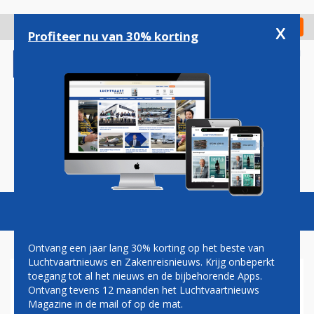
Overslaan
en
x
Digitaal Magazine
Registreer
Check in
naar
Profiteer nu van 30% korting
de
inhoud
gaan
Magazine
Podcasts
Vacatures
Toggl
naviga
Ontvang een jaar lang 30% korting op het beste van
Luchtvaartnieuws en Zakenreisnieuws. Krijg onbeperkt
toegang tot al het nieuws en de bijbehorende Apps.
DE EUROPESE UNIE MOET
Ontvang tevens 12 maanden het Luchtvaartnieuws
RUSSISCHE VLIEGTUIGEN
Magazine in de mail of op de mat.