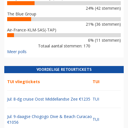
24% (42 stemmen)
The Blue Group
21% (36 stemmen)
Air-France-KLM-SAS(-TAP)
6% (11 stemmen)
Totaal aantal stemmen: 170
Meer polls
VOORDELIGE RETOURTICKETS
TUI vliegtickets
TUI
Jul: 8-dg cruise Oost Middellandse Zee €1235
TUI
Jul: 9-daagse Chogogo Dive & Beach Curacao
TUI
€1056