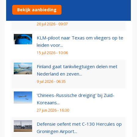
Tijdelijke Air Force One krijgt alsnog
Bekijk aanbieding
veiligheidsupgrades
20 jul 2026 - 09:07
KLM-piloot naar Texas om vliegers op te
leiden voor...
15 jul 2026 - 10:06
Finland gaat tankvliegtuigen delen met
Nederland en zeven...
9 jul 2026 - 06:35
'Chinees-Russische dreiging' bij Zuid-
Koreaans...
27 jun 2026 - 16:30
Defensie oefent met C-130 Hercules op
Groningen Airport...