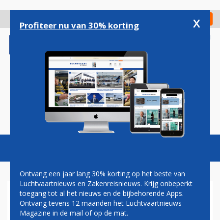
Overslaan
en
x
Digitaal Magazine
Registreer
Check in
naar
Profiteer nu van 30% korting
de
inhoud
gaan
Magazine
Podcasts
Vacatures
Toggl
naviga
Ontvang een jaar lang 30% korting op het beste van
Luchtvaartnieuws en Zakenreisnieuws. Krijg onbeperkt
toegang tot al het nieuws en de bijbehorende Apps.
MILITAIR
Ontvang tevens 12 maanden het Luchtvaartnieuws
Magazine in de mail of op de mat.