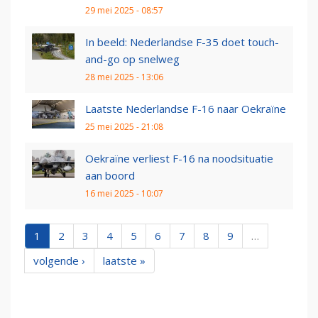
29 mei 2025 - 08:57
In beeld: Nederlandse F-35 doet touch-
and-go op snelweg
28 mei 2025 - 13:06
Laatste Nederlandse F-16 naar Oekraïne
25 mei 2025 - 21:08
Oekraïne verliest F-16 na noodsituatie
aan boord
16 mei 2025 - 10:07
1
2
3
4
5
6
7
8
9
…
volgende ›
laatste »