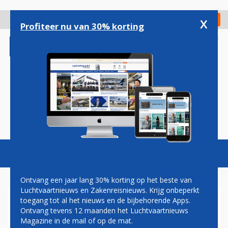
Overslaan
en
x
Digitaal Magazine
Registreer
Check in
naar
Profiteer nu van 30% korting
de
inhoud
gaan
Magazine
Podcasts
Vacatures
Toggl
naviga
Ontvang een jaar lang 30% korting op het beste van
Luchtvaartnieuws en Zakenreisnieuws. Krijg onbeperkt
toegang tot al het nieuws en de bijbehorende Apps.
DENEMARKEN EN ZWEDEN
Ontvang tevens 12 maanden het Luchtvaartnieuws
SLUITEN AAN BIJ AIRBUS
Magazine in de mail of op de mat.