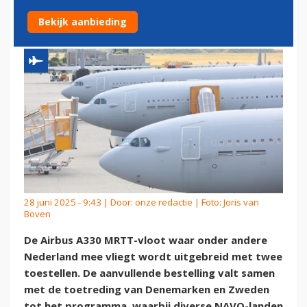
A330 MRTT-POOL
Bekijk aanbieding
28 juni 2025 - 9:43 | Door:
onze redactie
| Foto: Joris van
Boven
De Airbus A330 MRTT-vloot waar onder andere
Nederland mee vliegt wordt uitgebreid met twee
toestellen. De aanvullende bestelling valt samen
met de toetreding van Denemarken en Zweden
tot het programma, waarbij diverse NAVO-landen