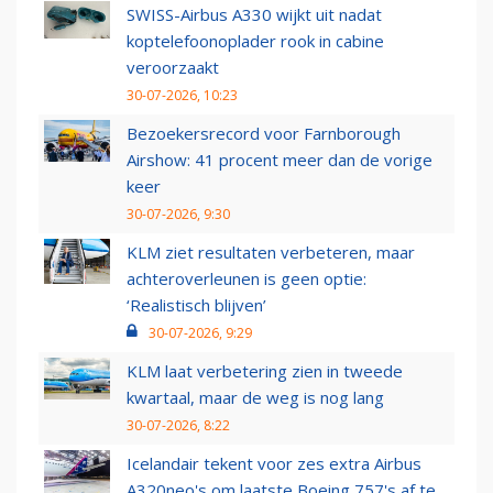
SWISS-Airbus A330 wijkt uit nadat
koptelefoonoplader rook in cabine
veroorzaakt
30-07-2026, 10:23
Bezoekersrecord voor Farnborough
Airshow: 41 procent meer dan de vorige
keer
30-07-2026, 9:30
KLM ziet resultaten verbeteren, maar
achteroverleunen is geen optie:
‘Realistisch blijven’
30-07-2026, 9:29
KLM laat verbetering zien in tweede
kwartaal, maar de weg is nog lang
30-07-2026, 8:22
Icelandair tekent voor zes extra Airbus
A320neo's om laatste Boeing 757's af te