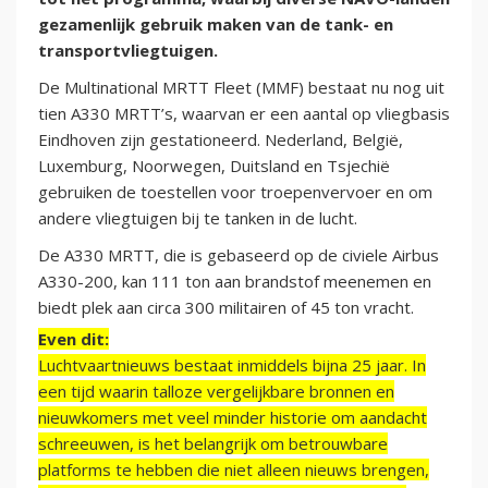
gezamenlijk gebruik maken van de tank- en
transportvliegtuigen.
De Multinational MRTT Fleet (MMF) bestaat nu nog uit
tien A330 MRTT’s, waarvan er een aantal op vliegbasis
Eindhoven zijn gestationeerd. Nederland, België,
Luxemburg, Noorwegen, Duitsland en Tsjechië
gebruiken de toestellen voor troepenvervoer en om
andere vliegtuigen bij te tanken in de lucht.
De A330 MRTT, die is gebaseerd op de civiele Airbus
A330-200, kan 111 ton aan brandstof meenemen en
biedt plek aan circa 300 militairen of 45 ton vracht.
Even dit:
Luchtvaartnieuws bestaat inmiddels bijna 25 jaar. In
een tijd waarin talloze vergelijkbare bronnen en
nieuwkomers met veel minder historie om aandacht
schreeuwen, is het belangrijk om betrouwbare
platforms te hebben die niet alleen nieuws brengen,