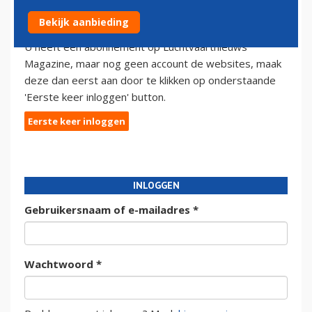
Wel abonnee Luchtvaartnieuws Magazine, maar
Bekijk aanbieding
nog geen inlogaccount voor de website?
U heeft een abonnement op Luchtvaartnieuws
Magazine, maar nog geen account de websites, maak
deze dan eerst aan door te klikken op onderstaande
'Eerste keer inloggen' button.
Eerste keer inloggen
INLOGGEN
Gebruikersnaam of e-mailadres
*
Wachtwoord
*