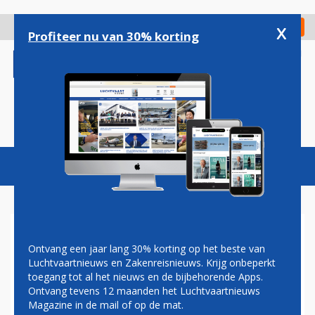
Overslaan
en
x
Digitaal Magazine
Registreer
Check in
naar
Profiteer nu van 30% korting
de
inhoud
gaan
Toggl
naviga
PRIMAIRE
Inloggen
(actieve
Wachtwoord vergeten?
Ontvang een jaar lang 30% korting op het beste van
TABS
tabblad)
Luchtvaartnieuws en Zakenreisnieuws. Krijg onbeperkt
GEBRUIKERSACCOUNT
toegang tot al het nieuws en de bijbehorende Apps.
Ontvang tevens 12 maanden het Luchtvaartnieuws
Magazine in de mail of op de mat.