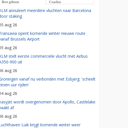
Best gelezen
Crashes
KLM annuleert meerdere vluchten naar Barcelona
door staking
05 aug 26
Transavia opent komende winter nieuwe route
vanaf Brussels Airport
05 aug 26
KLM stelt eerste commerciële vlucht met Airbus
A350-900 uit
06 aug 26
Groningen vanaf nu verbonden met Esbjerg: 'scheelt
zeven uur rijden'
04 aug 26
easyJet wordt overgenomen door Apollo, Castlelake
haakt af
06 aug 26
Luchthaven Luik krijgt komende winter weer