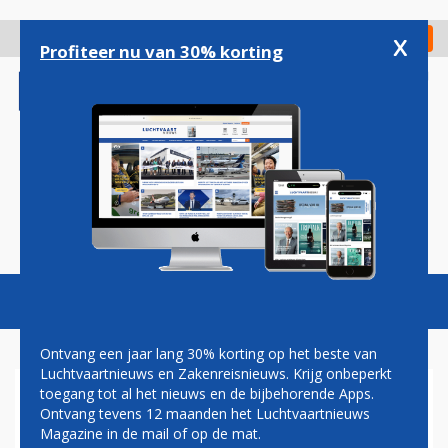
Overslaan
en
x
Digitaal Magazine
Registreer
Check in
naar
Profiteer nu van 30% korting
de
inhoud
gaan
Magazine
Podcasts
Vacatures
Toggl
naviga
Ontvang een jaar lang 30% korting op het beste van
Luchtvaartnieuws en Zakenreisnieuws. Krijg onbeperkt
toegang tot al het nieuws en de bijbehorende Apps.
ARBEIDSMARKT
Ontvang tevens 12 maanden het Luchtvaartnieuws
Magazine in de mail of op de mat.