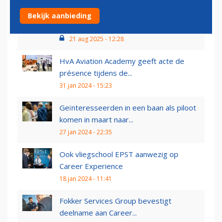
Vakbond AVV kondigt staking aan bij KLM
Bekijk aanbieding
Cargo: 'Kan...
21 aug 2025 - 12:28
HvA Aviation Academy geeft acte de
présence tijdens de...
31 jan 2024 - 15:23
Geïnteresseerden in een baan als piloot
komen in maart naar...
27 jan 2024 - 22:35
Ook vliegschool EPST aanwezig op
Career Experience
18 jan 2024 - 11:41
Fokker Services Group bevestigt
deelname aan Career...