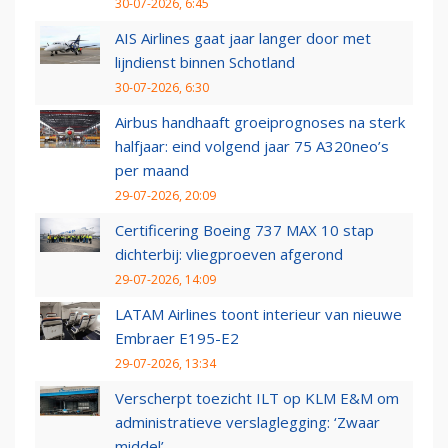
30-07-2026, 6:45
AIS Airlines gaat jaar langer door met
lijndienst binnen Schotland
30-07-2026, 6:30
Airbus handhaaft groeiprognoses na sterk
halfjaar: eind volgend jaar 75 A320neo’s
per maand
29-07-2026, 20:09
Certificering Boeing 737 MAX 10 stap
dichterbij: vliegproeven afgerond
29-07-2026, 14:09
LATAM Airlines toont interieur van nieuwe
Embraer E195-E2
29-07-2026, 13:34
Verscherpt toezicht ILT op KLM E&M om
administratieve verslaglegging: ‘Zwaar
middel’