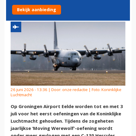
AIRPORT EELDE
Bekijk aanbieding
26 juni 2026 - 13:36 | Door:
onze redactie
| Foto: Koninklijke
Luchtmacht
Op Groningen Airport Eelde worden tot en met 3
juli voor het eerst oefeningen van de Koninklijke
Luchtmacht gehouden. Tijdens de zogeheten
jaarlijkse ‘Moving Werewolf’-oefening wordt
onder meer gevlogen met een C-130 Hercules.