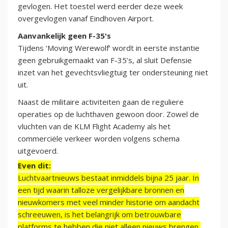
gevlogen. Het toestel werd eerder deze week
overgevlogen vanaf Eindhoven Airport.
Aanvankelijk geen F-35's
Tijdens ‘Moving Werewolf’ wordt in eerste instantie
geen gebruikgemaakt van F-35’s, al sluit Defensie
inzet van het gevechtsvliegtuig ter ondersteuning niet
uit.
Naast de militaire activiteiten gaan de reguliere
operaties op de luchthaven gewoon door. Zowel de
vluchten van de KLM Flight Academy als het
commerciële verkeer worden volgens schema
uitgevoerd.
Even dit:
Luchtvaartnieuws bestaat inmiddels bijna 25 jaar. In
een tijd waarin talloze vergelijkbare bronnen en
nieuwkomers met veel minder historie om aandacht
schreeuwen, is het belangrijk om betrouwbare
platforms te hebben die niet alleen nieuws brengen,