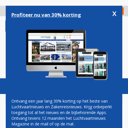
Overslaan
en
x
Digitaal Magazine
Registreer
Check in
naar
Profiteer nu van 30% korting
de
inhoud
gaan
Magazine
Podcasts
Vacatures
Toggl
naviga
Ontvang een jaar lang 30% korting op het beste van
Luchtvaartnieuws en Zakenreisnieuws. Krijg onbeperkt
toegang tot al het nieuws en de bijbehorende Apps.
DEFENSIE OEFENT MET C-130
Ontvang tevens 12 maanden het Luchtvaartnieuws
HERCULES OP GRONINGEN
Magazine in de mail of op de mat.