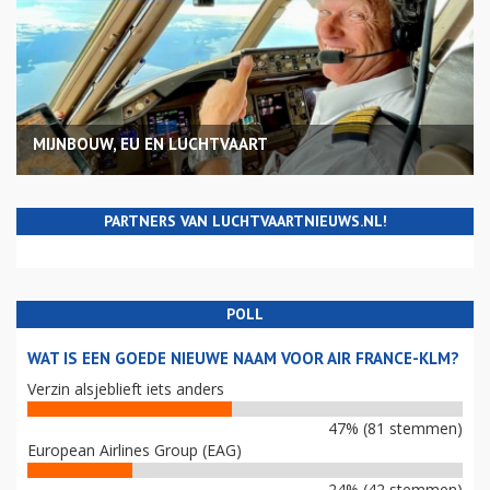
MIJNBOUW, EU EN LUCHTVAART
PARTNERS VAN LUCHTVAARTNIEUWS.NL!
POLL
WAT IS EEN GOEDE NIEUWE NAAM VOOR AIR FRANCE-KLM?
Verzin alsjeblieft iets anders
47% (81 stemmen)
European Airlines Group (EAG)
24% (42 stemmen)