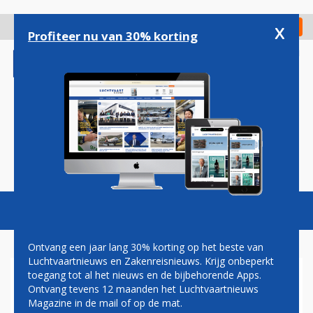
Overslaan
en
x
Digitaal Magazine
Registreer
Check in
naar
Profiteer nu van 30% korting
de
inhoud
gaan
Magazine
Podcasts
Vacatures
Toggl
naviga
Ontvang een jaar lang 30% korting op het beste van
Luchtvaartnieuws en Zakenreisnieuws. Krijg onbeperkt
toegang tot al het nieuws en de bijbehorende Apps.
BRITSE
Ontvang tevens 12 maanden het Luchtvaartnieuws
GEVECHTSVLIEGTUIGEN
Magazine in de mail of op de mat.