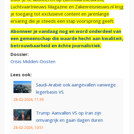
Luchtvaartnieuws Magazine en Zakenreisnieuws.nl krijg
je toegang tot exclusieve content en jarenlange
ervaring die je steeds een stap voorsprong geeft.
Abonneer je vandaag nog en word onderdeel van
een gemeenschap die waarde hecht aan kwaliteit,
betrouwbaarheid en échte journalistiek.
Dossier:
Crisis Midden-Oosten
Lees ook:
Saudi-Arabië ook aangevallen vanwege
legerbasis VS
28-02-2026, 11:36
Trump: Aanvallen VS op Iran zijn
omvangrijk en gaan dagen duren
28-02-2026, 10:51