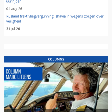
uur rijden'
04 aug 26
Rusland trekt vliegvergunning Izhavia in wegens zorgen over
veiligheid
31 jul 26
COLUMNS