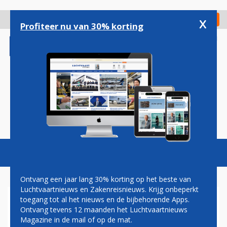
Overslaan
en
x
Digitaal Magazine
Registreer
Check in
naar
Profiteer nu van 30% korting
de
inhoud
gaan
Magazine
Podcasts
Vacatures
Toggl
naviga
Ontvang een jaar lang 30% korting op het beste van
Luchtvaartnieuws en Zakenreisnieuws. Krijg onbeperkt
toegang tot al het nieuws en de bijbehorende Apps.
TRUMP: AANVALLEN VS OP
Ontvang tevens 12 maanden het Luchtvaartnieuws
IRAN ZIJN OMVANGRIJK EN
Magazine in de mail of op de mat.