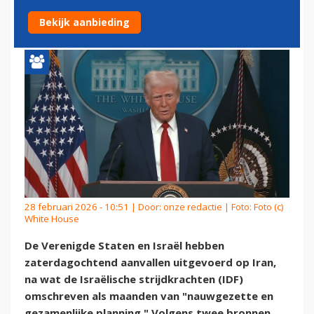
GAAN DAGEN DUREN
Bekijk aanbieding
28 februari 2026 - 10:51 | Door:
onze redactie
| Foto: Foto (c)
White House
De Verenigde Staten en Israël hebben
zaterdagochtend aanvallen uitgevoerd op Iran,
na wat de Israëlische strijdkrachten (IDF)
omschreven als maanden van "nauwgezette en
gezamenlijke planning." Volgens twee bronnen