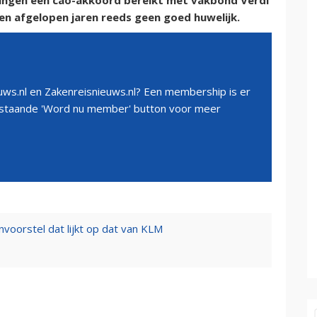
ingen een cao-akkoord bereikt met vakbond Verdi
en afgelopen jaren reeds geen goed huwelijk.
ws.nl en Zakenreisnieuws.nl? Een membership is er
erstaande 'Word nu member' button voor meer
nvoorstel dat lijkt op dat van KLM