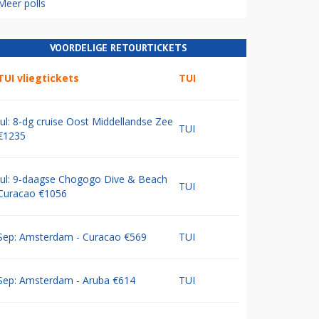
Meer polls
VOORDELIGE RETOURTICKETS
TUI vliegtickets
TUI
Jul: 8-dg cruise Oost Middellandse Zee
TUI
€1235
Jul: 9-daagse Chogogo Dive & Beach
TUI
Curacao €1056
Sep: Amsterdam - Curacao €569
TUI
Sep: Amsterdam - Aruba €614
TUI