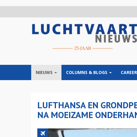
Overslaan
en
naar
de
inhoud
gaan
NIEUWS
COLUMNS & BLOGS
CAREER
LUFTHANSA EN GRONDPE
NA MOEIZAME ONDERHA