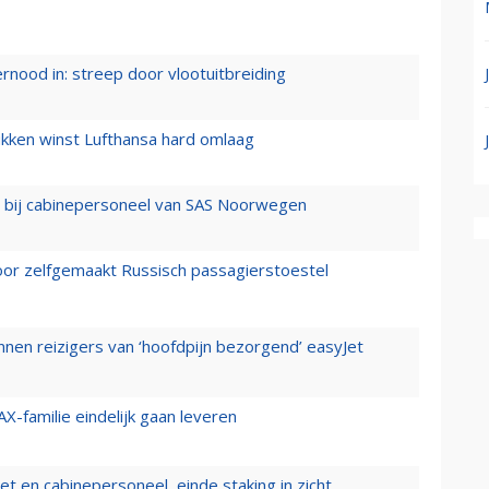
ernood in: streep door vlootuitbreiding
ukken winst Lufthansa hard omlaag
 bij cabinepersoneel van SAS Noorwegen
voor zelfgemaakt Russisch passagierstoestel
nen reizigers van ‘hoofdpijn bezorgend’ easyJet
X-familie eindelijk gaan leveren
t en cabinepersoneel, einde staking in zicht