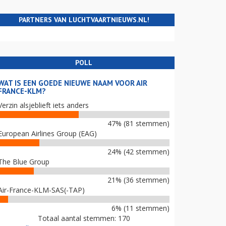
PARTNERS VAN LUCHTVAARTNIEUWS.NL!
POLL
WAT IS EEN GOEDE NIEUWE NAAM VOOR AIR
FRANCE-KLM?
Verzin alsjeblieft iets anders
47% (81 stemmen)
European Airlines Group (EAG)
24% (42 stemmen)
The Blue Group
21% (36 stemmen)
Air-France-KLM-SAS(-TAP)
6% (11 stemmen)
Totaal aantal stemmen: 170