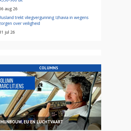
06 aug 26
Rusland trekt vliegvergunning Izhavia in wegens
zorgen over veiligheid
31 jul 26
COLUMNS
MIJNBOUW, EU EN LUCHTVAART