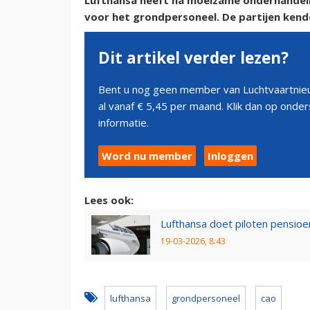
Lufthansa heeft na moeizame onderhandel
voor het grondpersoneel. De partijen kend
Dit artikel verder lezen?
Bent u nog geen member van Luchtvaartnieu
al vanaf € 5,45 per maand. Klik dan op ond
informatie.
Word nu member
Inloggen
Lees ook:
Lufthansa doet piloten pensioe
19-03-2026, 8:43
lufthansa
grondpersoneel
cao