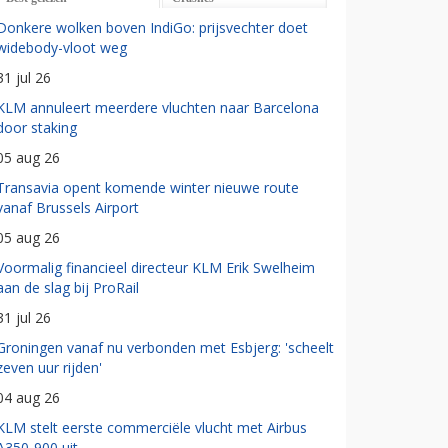
Donkere wolken boven IndiGo: prijsvechter doet
widebody-vloot weg
31 jul 26
KLM annuleert meerdere vluchten naar Barcelona
door staking
05 aug 26
Transavia opent komende winter nieuwe route
vanaf Brussels Airport
05 aug 26
Voormalig financieel directeur KLM Erik Swelheim
aan de slag bij ProRail
31 jul 26
Groningen vanaf nu verbonden met Esbjerg: 'scheelt
zeven uur rijden'
04 aug 26
KLM stelt eerste commerciële vlucht met Airbus
A350-900 uit