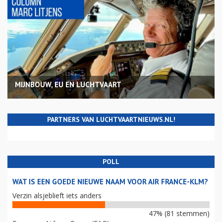
MIJNBOUW, EU EN LUCHTVAART
PARTNERS VAN LUCHTVAARTNIEUWS.NL!
POLL
WAT IS EEN GOEDE NIEUWE NAAM VOOR AIR FRANCE-KLM?
Verzin alsjeblieft iets anders
47% (81 stemmen)