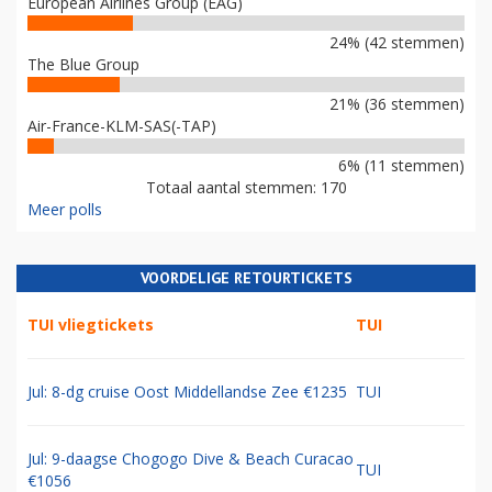
European Airlines Group (EAG)
24% (42 stemmen)
The Blue Group
21% (36 stemmen)
Air-France-KLM-SAS(-TAP)
6% (11 stemmen)
Totaal aantal stemmen: 170
Meer polls
VOORDELIGE RETOURTICKETS
TUI vliegtickets
TUI
Jul: 8-dg cruise Oost Middellandse Zee €1235
TUI
Jul: 9-daagse Chogogo Dive & Beach Curacao
TUI
€1056