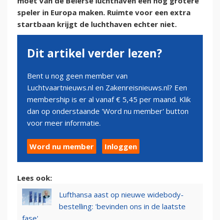
moet van de Beierse luchthaven een nog grotere
speler in Europa maken. Ruimte voor een extra
startbaan krijgt de luchthaven echter niet.
Dit artikel verder lezen?
Bent u nog geen member van
Luchtvaartnieuws.nl en Zakenreisnieuws.nl? Een
membership is er al vanaf € 5,45 per maand. Klik
dan op onderstaande 'Word nu member' button
voor meer informatie.
Word nu member
Inloggen
Lees ook:
Lufthansa aast op nieuwe widebody-
bestelling: 'bevinden ons in de laatste
fase'