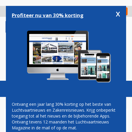
Overslaan
en
x
Digitaal Magazine
Registreer
Check in
naar
Profiteer nu van 30% korting
de
inhoud
gaan
Magazine
Podcasts
Vacatures
Toggl
naviga
Ontvang een jaar lang 30% korting op het beste van
Luchtvaartnieuws en Zakenreisnieuws. Krijg onbeperkt
toegang tot al het nieuws en de bijbehorende Apps.
MÜNCHEN AIRPORT SLUIT
Ontvang tevens 12 maanden het Luchtvaartnieuws
LANGDURIGE DEAL VOOR
Magazine in de mail of op de mat.