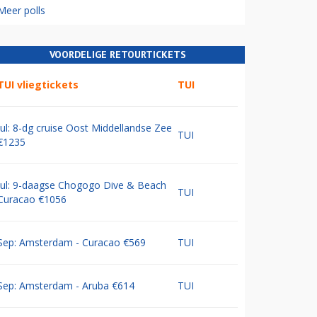
Meer polls
VOORDELIGE RETOURTICKETS
TUI vliegtickets
TUI
Jul: 8-dg cruise Oost Middellandse Zee
TUI
€1235
Jul: 9-daagse Chogogo Dive & Beach
TUI
Curacao €1056
Sep: Amsterdam - Curacao €569
TUI
Sep: Amsterdam - Aruba €614
TUI