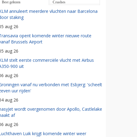
Best gelezen
Crashes
KLM annuleert meerdere vluchten naar Barcelona
door staking
05 aug 26
Transavia opent komende winter nieuwe route
vanaf Brussels Airport
05 aug 26
KLM stelt eerste commerciële vlucht met Airbus
A350-900 uit
06 aug 26
Groningen vanaf nu verbonden met Esbjerg: 'scheelt
zeven uur rijden'
04 aug 26
easyJet wordt overgenomen door Apollo, Castlelake
haakt af
06 aug 26
Luchthaven Luik krijgt komende winter weer