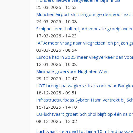
Honderd nieuwe vliegvelden erbij in India
25-03-2026 - 15:53
München Airport sluit langdurige deal voor exc
24-03-2026 - 10:08
Schiphol leent half miljard voor alle groeiplanne
17-03-2026 - 14:23
IATA: meer vraag naar vliegreizen, en prijzen 
03-03-2026 - 08:54
Europa had in 2025 meer vliegverkeer dan vo
12-01-2026 - 10:08
Minimale groei voor Flughafen Wien
29-12-2025 - 12:47
LOT brengt passagiers straks ook naar Bangko
18-12-2025 - 09:51
Infrastructuurbaas Sybren Hahn vertrekt bij Sch
15-12-2025 - 14:10
EU-luchtvaart groeit: Schiphol blijft op één na 
08-12-2025 - 12:02
Luchtvaart gegroeid tot bijna 10 miljard passagi