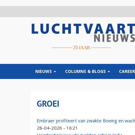
Overslaan
en
naar
de
inhoud
gaan
NIEUWS
COLUMNS & BLOGS
CAREER
GROEI
Embraer profiteert van zwakte Boeing en wacht
28-04-2026 - 16:21