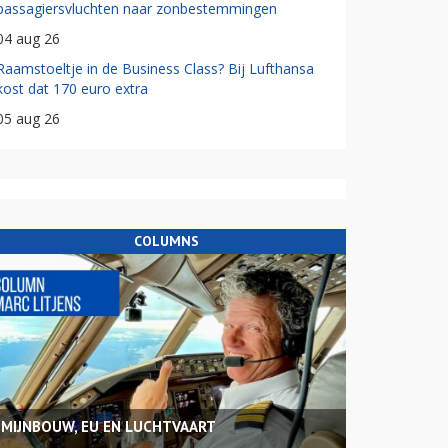
passagiersvluchten naar zonbestemmingen
04 aug 26
Raamstoeltje in de Business Class? Bij Lufthansa
kost dat 170 euro extra
05 aug 26
COLUMNS
MIJNBOUW, EU EN LUCHTVAART