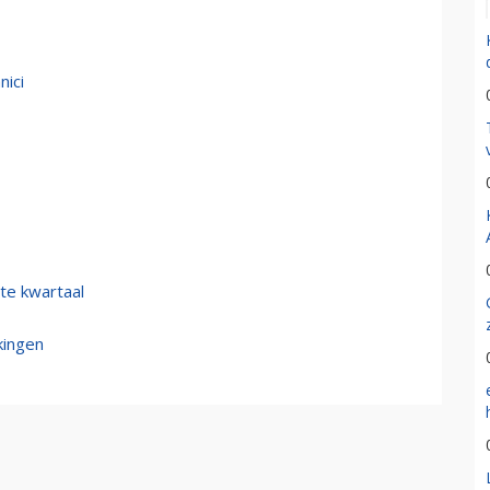
nici
ste kwartaal
kingen