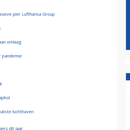
lusieve pier Lufthansa Group
n
gaan omlaag
or pandemie
k
iphol
drukste luchthaven
ers dit jaar