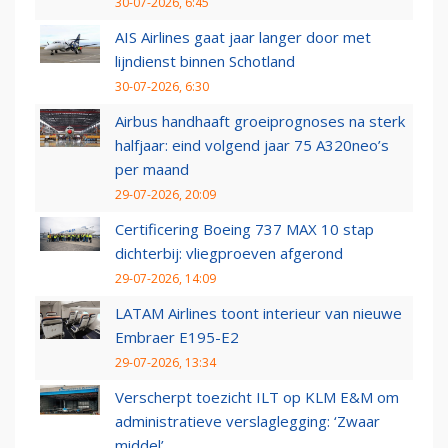
30-07-2026, 6:45
AIS Airlines gaat jaar langer door met
lijndienst binnen Schotland
30-07-2026, 6:30
Airbus handhaaft groeiprognoses na sterk
halfjaar: eind volgend jaar 75 A320neo’s
per maand
29-07-2026, 20:09
Certificering Boeing 737 MAX 10 stap
dichterbij: vliegproeven afgerond
29-07-2026, 14:09
LATAM Airlines toont interieur van nieuwe
Embraer E195-E2
29-07-2026, 13:34
Verscherpt toezicht ILT op KLM E&M om
administratieve verslaglegging: ‘Zwaar
middel’