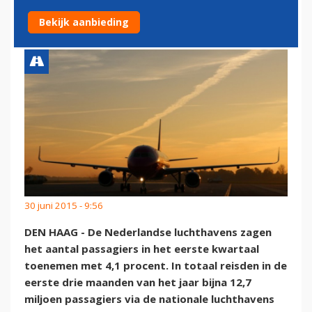
TOEGENOMEN
Bekijk aanbieding
30 juni 2015 - 9:56
DEN HAAG - De Nederlandse luchthavens zagen
het aantal passagiers in het eerste kwartaal
toenemen met 4,1 procent. In totaal reisden in de
eerste drie maanden van het jaar bijna 12,7
miljoen passagiers via de nationale luchthavens