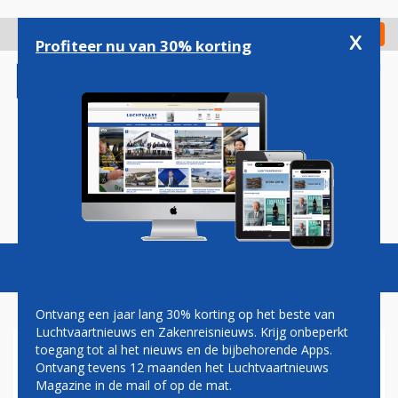
Overslaan
en
x
Digitaal Magazine
Registreer
Check in
naar
Profiteer nu van 30% korting
de
inhoud
gaan
Magazine
Podcasts
Vacatures
Toggl
naviga
Ontvang een jaar lang 30% korting op het beste van
Luchtvaartnieuws en Zakenreisnieuws. Krijg onbeperkt
toegang tot al het nieuws en de bijbehorende Apps.
AANTAL PASSAGIERS OP
Ontvang tevens 12 maanden het Luchtvaartnieuws
LUCHTHAVENS
Magazine in de mail of op de mat.