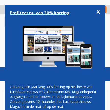
Overslaan
en
x
Digitaal Magazine
Registreer
Check in
naar
Profiteer nu van 30% korting
de
inhoud
gaan
Magazine
Podcasts
Vacatures
Toggl
naviga
Ontvang een jaar lang 30% korting op het beste van
Luchtvaartnieuws en Zakenreisnieuws. Krijg onbeperkt
toegang tot al het nieuws en de bijbehorende Apps.
VLAAMSE REGERING
Ontvang tevens 12 maanden het Luchtvaartnieuws
BESLUIT: BRUSSELS AIRPORT
Magazine in de mail of op de mat.