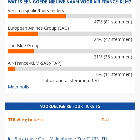
WAT IS EEN GOEDE NIEUWE NAAM VOOR AIR FRANCE-KLM?
Verzin alsjeblieft iets anders
47% (81 stemmen)
European Airlines Group (EAG)
24% (42 stemmen)
The Blue Group
21% (36 stemmen)
Air-France-KLM-SAS(-TAP)
6% (11 stemmen)
Totaal aantal stemmen: 170
Meer polls
VOORDELIGE RETOURTICKETS
TUI vliegtickets
TUI
Jul: 8-dg cruise Oost Middellandse Zee €1235
TUI