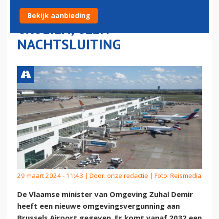
MAG NOG 13 PROCENT
Bekijk aanbieding
GROEIEN, GEEN
NACHTSLUITING
29 maart 2024 - 11:43 | Door:
onze redactie
| Foto: Reismedia
De Vlaamse minister van Omgeving Zuhal Demir
heeft een nieuwe omgevingsvergunning aan
Brussels Airport gegeven. Er komt vanaf 2032 een