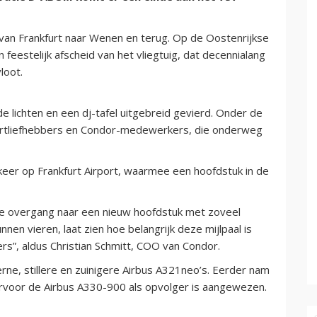
an Frankfurt naar Wenen en terug. Op de Oostenrijkse
eestelijk afscheid van het vliegtuig, dat decennialang
loot.
 lichten en een dj-tafel uitgebreid gevierd. Onder de
artliefhebbers en Condor-medewerkers, die onderweg
keer op Frankfurt Airport, waarmee een hoofdstuk in de
de overgang naar een nieuw hoofdstuk met zoveel
en vieren, laat zien hoe belangrijk deze mijlpaal is
s”, aldus Christian Schmitt, COO van Condor.
e, stillere en zuinigere Airbus A321neo’s. Eerder nam
arvoor de Airbus A330-900 als opvolger is aangewezen.