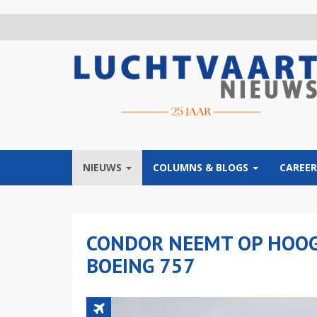
Overslaan
en
naar
de
inhoud
gaan
NIEUWS
COLUMNS & BLOGS
CAREER
CONDOR NEEMT OP HOOGT
BOEING 757