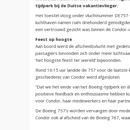
tijdperk bij de Duitse vakantievlieger.
Het toestel vloog onder vluchtnummer DE757 v
luchthaven namen ruim driehonderd genodigden f
een vertrouwd gezicht was binnen de Condor-v
Feest op hoogte
Aan boord werd de afscheidsvlucht met gedimde
passagiers bevonden zich onder meer luchtva
‘het hoogste feest ter wereld’ bijwoonden.
Rond 16:15 uur landde de 757 voor de laatste 
geschiedenis van Condor werd afgesloten.
“Dat we het einde van het Boeing-tijdperk en 
positieve feedback en enthousiasme hebben kunn
voor Condor, haar medewerkers en haar partner
De Boeing 757’s worden vervangen door modern
Condor ook al afscheid van de Boeing 767, wa