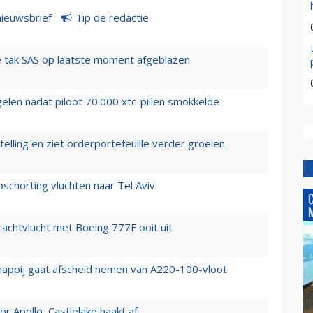
nieuwsbrief
Tip de redactie
 tak SAS op laatste moment afgeblazen
elen nadat piloot 70.000 xtc-pillen smokkelde
elling en ziet orderportefeuille verder groeien
chorting vluchten naar Tel Aviv
vrachtvlucht met Boeing 777F ooit uit
happij gaat afscheid nemen van A220-100-vloot
 Apollo, Castlelake haakt af