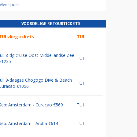
Meer polls
VOORDELIGE RETOURTICKETS
TUI vliegtickets
TUI
Jul: 8-dg cruise Oost Middellandse Zee
TUI
€1235
Jul: 9-daagse Chogogo Dive & Beach
TUI
Curacao €1056
Sep: Amsterdam - Curacao €569
TUI
Sep: Amsterdam - Aruba €614
TUI