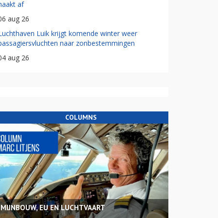
haakt af
06 aug 26
Luchthaven Luik krijgt komende winter weer
passagiersvluchten naar zonbestemmingen
04 aug 26
COLUMNS
MIJNBOUW, EU EN LUCHTVAART