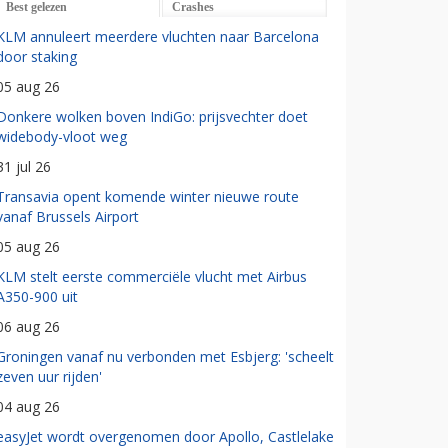
Best gelezen
Crashes
KLM annuleert meerdere vluchten naar Barcelona
door staking
05 aug 26
Donkere wolken boven IndiGo: prijsvechter doet
widebody-vloot weg
31 jul 26
Transavia opent komende winter nieuwe route
vanaf Brussels Airport
05 aug 26
KLM stelt eerste commerciële vlucht met Airbus
A350-900 uit
06 aug 26
Groningen vanaf nu verbonden met Esbjerg: 'scheelt
zeven uur rijden'
04 aug 26
easyJet wordt overgenomen door Apollo, Castlelake