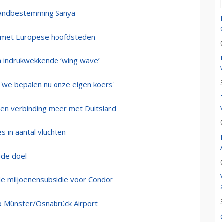
trandbestemming Sanya
n met Europese hoofdsteden
n indrukwekkende ‘wing wave’
 'we bepalen nu onze eigen koers'
geen verbinding meer met Duitsland
 in aantal vluchten
ede doel
de miljoenensubsidie voor Condor
op Münster/Osnabrück Airport