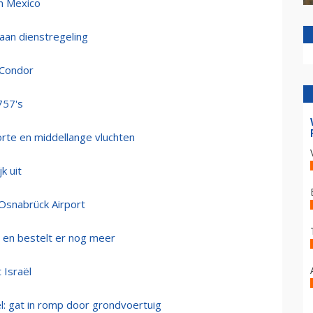
in Mexico
an dienstregeling
 Condor
757's
orte en middellange vluchten
k uit
/Osnabrück Airport
 en bestelt er nog meer
 Israël
: gat in romp door grondvoertuig