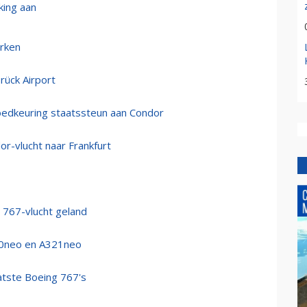
ing aan
rken
rück Airport
oedkeuring staatssteun aan Condor
r-vlucht naar Frankfurt
g 767-vlucht geland
320neo en A321neo
tste Boeing 767's