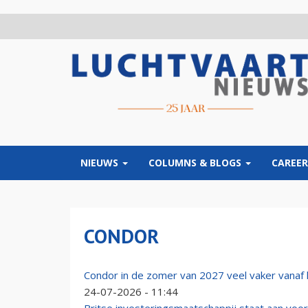
Overslaan
en
naar
de
inhoud
gaan
NIEUWS
COLUMNS & BLOGS
CAREER
CONDOR
Condor in de zomer van 2027 veel vaker vanaf
24-07-2026 - 11:44