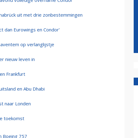
oravond volledige overname Condor
nabrück uit met drie zonbestemmingen
uct dan Eurowings en Condor’
aventem op verlanglijstje
er nieuw leven in
 en Frankfurt
uitsland en Abu Dhabi
nst naar Londen
re toekomst
an Boeing 757