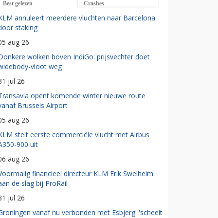
Best gelezen
Crashes
KLM annuleert meerdere vluchten naar Barcelona
door staking
05 aug 26
Donkere wolken boven IndiGo: prijsvechter doet
widebody-vloot weg
31 jul 26
Transavia opent komende winter nieuwe route
vanaf Brussels Airport
05 aug 26
KLM stelt eerste commerciële vlucht met Airbus
A350-900 uit
06 aug 26
Voormalig financieel directeur KLM Erik Swelheim
aan de slag bij ProRail
31 jul 26
Groningen vanaf nu verbonden met Esbjerg: 'scheelt