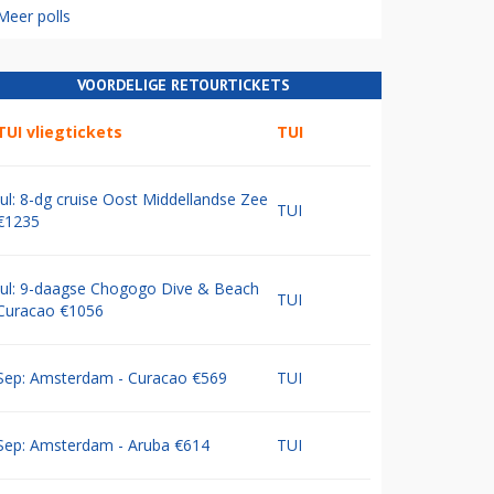
Meer polls
VOORDELIGE RETOURTICKETS
TUI vliegtickets
TUI
Jul: 8-dg cruise Oost Middellandse Zee
TUI
€1235
Jul: 9-daagse Chogogo Dive & Beach
TUI
Curacao €1056
Sep: Amsterdam - Curacao €569
TUI
Sep: Amsterdam - Aruba €614
TUI