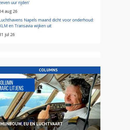
zeven uur rijden'
04 aug 26
Luchthavens Napels maand dicht voor onderhoud:
KLM en Transavia wijken uit
31 jul 26
COLUMNS
MIJNBOUW, EU EN LUCHTVAART