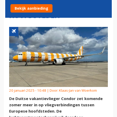
MET EUROPESE
Bekijk aanbieding
HOOFDSTEDEN
20 januari 2025 - 10:48 | Door:
Klaas-Jan van Woerkom
De Duitse vakantievlieger Condor zet komende
zomer meer in op vliegverbindingen tussen
Europese hoofdsteden. De