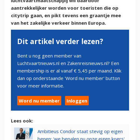
luchtvaartmaatschappij wil daardoor
aantrekkelijker worden voor toeristen die op
citytrip gaan, en pikt tevens een graantje mee
van het zakelijke verkeer binnen Europa.
Dit artikel verder lezen?
Bent u nog geen member van
Luchtvaartnieuws.nl en Zakenreisnieuws.nl? Een
membership is er al vanaf € 5,45 per maand. Klik
dan op onderstaande 'Word nu member' button
voor meer informatie.
Word nu member
Inloggen
Lees ook:
Ambitieus Condor staat stevig op eigen
benen: 'we bepalen nu onze eigen koers'