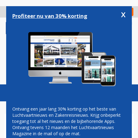
Overslaan
en
x
Digitaal Magazine
Registreer
Check in
naar
Profiteer nu van 30% korting
de
inhoud
gaan
Magazine
Podcasts
Vacatures
Toggl
naviga
Ontvang een jaar lang 30% korting op het beste van
Luchtvaartnieuws en Zakenreisnieuws. Krijg onbeperkt
toegang tot al het nieuws en de bijbehorende Apps.
CONDOR VERZET BAKENS:
Ontvang tevens 12 maanden het Luchtvaartnieuws
MEER VLIEGVERBINDINGEN
Magazine in de mail of op de mat.