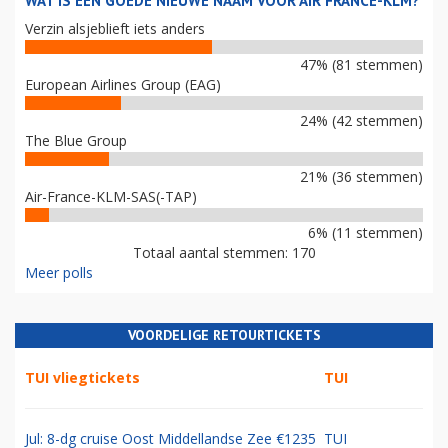
WAT IS EEN GOEDE NIEUWE NAAM VOOR AIR FRANCE-KLM?
Verzin alsjeblieft iets anders
47% (81 stemmen)
European Airlines Group (EAG)
24% (42 stemmen)
The Blue Group
21% (36 stemmen)
Air-France-KLM-SAS(-TAP)
6% (11 stemmen)
Totaal aantal stemmen: 170
Meer polls
VOORDELIGE RETOURTICKETS
TUI vliegtickets
TUI
Jul: 8-dg cruise Oost Middellandse Zee €1235
TUI