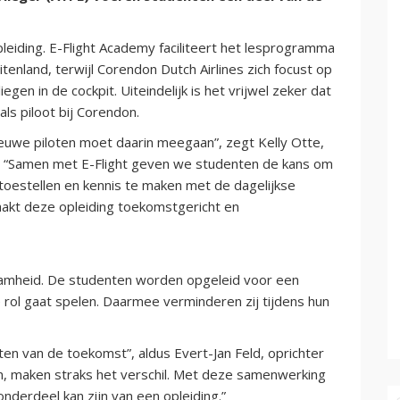
pleiding. E-Flight Academy faciliteert het lesprogramma
tenland, terwijl Corendon Dutch Airlines zich focust op
gen in de cockpit. Uiteindelijk is het vrijwel zeker dat
ls piloot bij Corendon.
ieuwe piloten moet daarin meegaan”, zegt Kelly Otte,
s. “Samen met E-Flight geven we studenten de kans om
e toestellen en kennis te maken met de dagelijkse
aakt deze opleiding toekomstgericht en
zaamheid. De studenten worden opgeleid voor een
 rol gaat spelen. Daarmee verminderen zij tijdens hun
ten van de toekomst”, aldus Evert-Jan Feld, oprichter
en, maken straks het verschil. Met deze samenwerking
onderdeel kan zijn van een opleiding.”