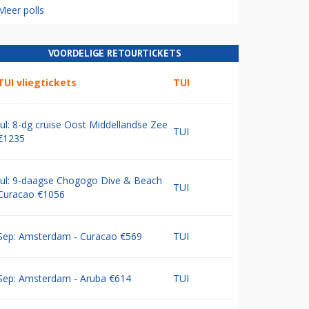
Meer polls
VOORDELIGE RETOURTICKETS
TUI vliegtickets
TUI
Jul: 8-dg cruise Oost Middellandse Zee
TUI
€1235
Jul: 9-daagse Chogogo Dive & Beach
TUI
Curacao €1056
Sep: Amsterdam - Curacao €569
TUI
Sep: Amsterdam - Aruba €614
TUI