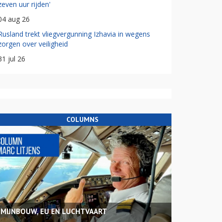
zeven uur rijden'
04 aug 26
Rusland trekt vliegvergunning Izhavia in wegens
zorgen over veiligheid
31 jul 26
COLUMNS
MIJNBOUW, EU EN LUCHTVAART