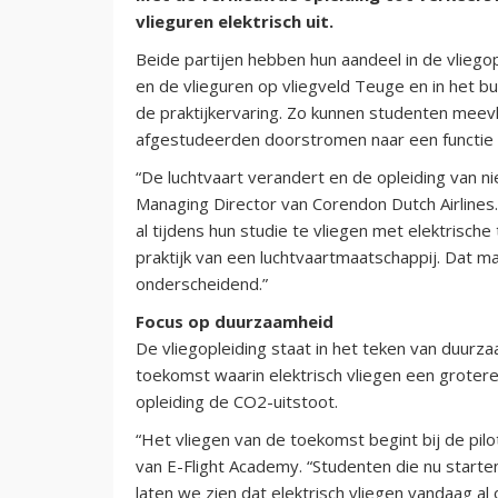
vlieguren elektrisch uit.
Beide partijen hebben hun aandeel in de vliego
en de vlieguren op vliegveld Teuge en in het bui
de praktijkervaring. Zo kunnen studenten meevlie
afgestudeerden doorstromen naar een functie a
“De luchtvaart verandert en de opleiding van n
Managing Director van Corendon Dutch Airline
al tijdens hun studie te vliegen met elektrisch
praktijk van een luchtvaartmaatschappij. Dat m
onderscheidend.”
Focus op duurzaamheid
De vliegopleiding staat in het teken van duur
toekomst waarin elektrisch vliegen een grotere
opleiding de CO2-uitstoot.
“Het vliegen van de toekomst begint bij de pilo
van E-Flight Academy. “Studenten die nu start
laten we zien dat elektrisch vliegen vandaag al 