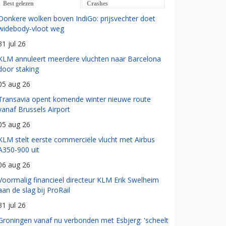
Best gelezen
Crashes
Donkere wolken boven IndiGo: prijsvechter doet
widebody-vloot weg
31 jul 26
KLM annuleert meerdere vluchten naar Barcelona
door staking
05 aug 26
Transavia opent komende winter nieuwe route
vanaf Brussels Airport
05 aug 26
KLM stelt eerste commerciële vlucht met Airbus
A350-900 uit
06 aug 26
Voormalig financieel directeur KLM Erik Swelheim
aan de slag bij ProRail
31 jul 26
Groningen vanaf nu verbonden met Esbjerg: 'scheelt