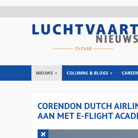
Overslaan
en
naar
de
inhoud
gaan
NIEUWS
COLUMNS & BLOGS
CAREER
CORENDON DUTCH AIRLI
AAN MET E-FLIGHT ACA