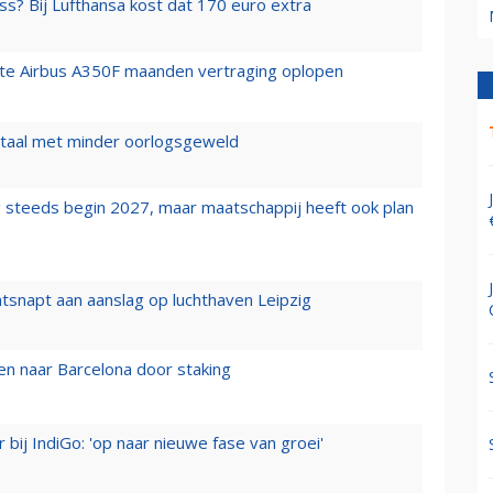
ss? Bij Lufthansa kost dat 170 euro extra
rste Airbus A350F maanden vertraging oplopen
wartaal met minder oorlogsgeweld
 steeds begin 2027, maar maatschappij heeft ook plan
tsnapt aan aanslag op luchthaven Leipzig
n naar Barcelona door staking
 bij IndiGo: 'op naar nieuwe fase van groei'