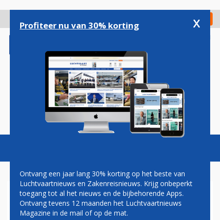
Overslaan
en
x
Digitaal Magazine
Registreer
Check in
naar
Profiteer nu van 30% korting
de
inhoud
gaan
Magazine
Podcasts
Vacatures
Toggl
naviga
Ontvang een jaar lang 30% korting op het beste van
Luchtvaartnieuws en Zakenreisnieuws. Krijg onbeperkt
toegang tot al het nieuws en de bijbehorende Apps.
EMIRATES BREIDT
Ontvang tevens 12 maanden het Luchtvaartnieuws
VRACHTVLOOT UIT MET
Magazine in de mail of op de mat.