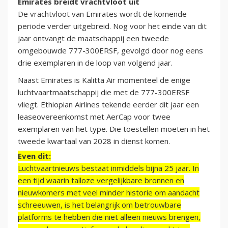
Emirates breidt vrachtvloot uit
De vrachtvloot van Emirates wordt de komende
periode verder uitgebreid. Nog voor het einde van dit
jaar ontvangt de maatschappij een tweede
omgebouwde 777-300ERSF, gevolgd door nog eens
drie exemplaren in de loop van volgend jaar.
Naast Emirates is Kalitta Air momenteel de enige
luchtvaartmaatschappij die met de 777-300ERSF
vliegt. Ethiopian Airlines tekende eerder dit jaar een
leaseovereenkomst met AerCap voor twee
exemplaren van het type. Die toestellen moeten in het
tweede kwartaal van 2028 in dienst komen.
Even dit:
Luchtvaartnieuws bestaat inmiddels bijna 25 jaar. In
een tijd waarin talloze vergelijkbare bronnen en
nieuwkomers met veel minder historie om aandacht
schreeuwen, is het belangrijk om betrouwbare
platforms te hebben die niet alleen nieuws brengen,