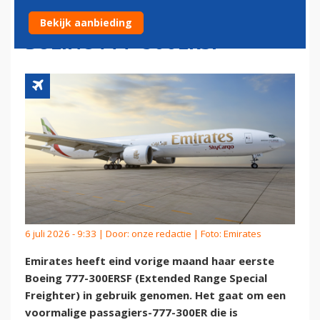
EERSTE OMGEBOUWDE
Bekijk aanbieding
BOEING 777-300ERSF
6 juli 2026 - 9:33 | Door:
onze redactie
| Foto: Emirates
Emirates heeft eind vorige maand haar eerste
Boeing 777-300ERSF (Extended Range Special
Freighter) in gebruik genomen. Het gaat om een
voormalige passagiers-777-300ER die is