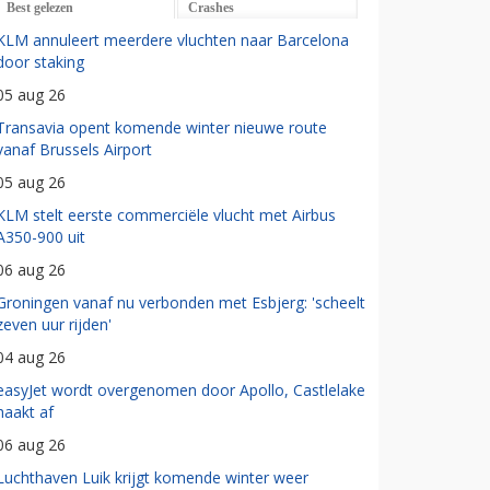
Best gelezen
Crashes
KLM annuleert meerdere vluchten naar Barcelona
door staking
05 aug 26
Transavia opent komende winter nieuwe route
vanaf Brussels Airport
05 aug 26
KLM stelt eerste commerciële vlucht met Airbus
A350-900 uit
06 aug 26
Groningen vanaf nu verbonden met Esbjerg: 'scheelt
zeven uur rijden'
04 aug 26
easyJet wordt overgenomen door Apollo, Castlelake
haakt af
06 aug 26
Luchthaven Luik krijgt komende winter weer