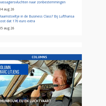
passagiersvluchten naar zonbestemmingen
04 aug 26
Raamstoeltje in de Business Class? Bij Lufthansa
kost dat 170 euro extra
05 aug 26
COLUMNS
MIJNBOUW, EU EN LUCHTVAART