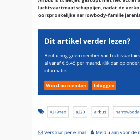
Airbus is stilletjes gestopt met het actie
luchtvaartmaatschappijen, nadat de verkoop
oorspronkelijke narrowbody-familie jarenl
Dit artikel verder lezen?
Bent u nog geen member van Luchtvaartnieu
al vanaf € 5,45 per maand. Klik dan op ond
informatie.
Word nu member
Inloggen
A319neo
a220
airbus
narrowbody
Verstuur per e-mail
Meld u aan voor de 