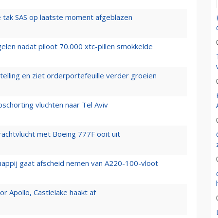
 tak SAS op laatste moment afgeblazen
elen nadat piloot 70.000 xtc-pillen smokkelde
elling en ziet orderportefeuille verder groeien
chorting vluchten naar Tel Aviv
vrachtvlucht met Boeing 777F ooit uit
happij gaat afscheid nemen van A220-100-vloot
 Apollo, Castlelake haakt af