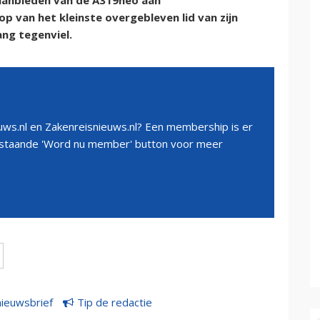
f aanbieden van de A319neo aan
 van het kleinste overgebleven lid van zijn
ang tegenviel.
ws.nl en Zakenreisnieuws.nl? Een membership is er
erstaande 'Word nu member' button voor meer
nieuwsbrief
Tip de redactie