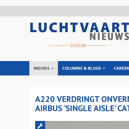
Overslaan
en
naar
de
inhoud
gaan
NIEUWS
COLUMNS & BLOGS
CAREER
A220 VERDRINGT ONVERM
AIRBUS 'SINGLE AISLE' C