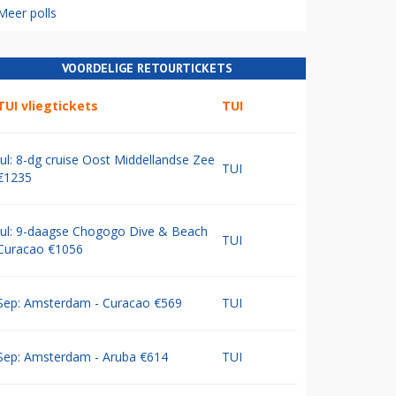
Meer polls
VOORDELIGE RETOURTICKETS
TUI vliegtickets
TUI
Jul: 8-dg cruise Oost Middellandse Zee
TUI
€1235
Jul: 9-daagse Chogogo Dive & Beach
TUI
Curacao €1056
Sep: Amsterdam - Curacao €569
TUI
Sep: Amsterdam - Aruba €614
TUI