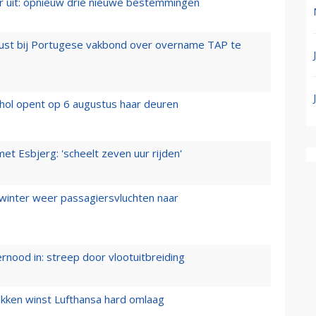
er uit: opnieuw drie nieuwe bestemmingen
rust bij Portugese vakbond over overname TAP te
hol opent op 6 augustus haar deuren
t Esbjerg: 'scheelt zeven uur rijden'
 winter weer passagiersvluchten naar
ernood in: streep door vlootuitbreiding
ukken winst Lufthansa hard omlaag