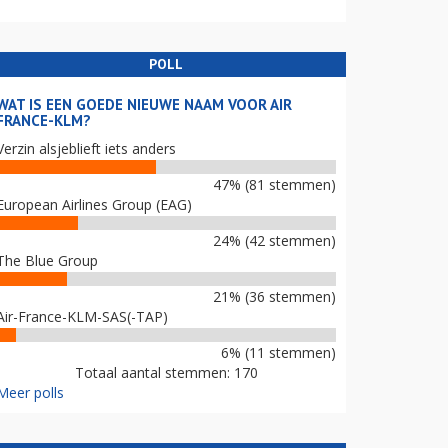
POLL
WAT IS EEN GOEDE NIEUWE NAAM VOOR AIR
FRANCE-KLM?
Verzin alsjeblieft iets anders
47% (81 stemmen)
European Airlines Group (EAG)
24% (42 stemmen)
The Blue Group
21% (36 stemmen)
Air-France-KLM-SAS(-TAP)
6% (11 stemmen)
Totaal aantal stemmen: 170
Meer polls