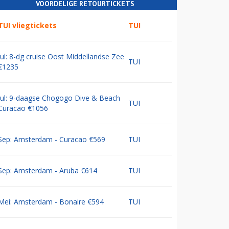
VOORDELIGE RETOURTICKETS
TUI vliegtickets
TUI
Jul: 8-dg cruise Oost Middellandse Zee
TUI
€1235
Jul: 9-daagse Chogogo Dive & Beach
TUI
Curacao €1056
Sep: Amsterdam - Curacao €569
TUI
Sep: Amsterdam - Aruba €614
TUI
Mei: Amsterdam - Bonaire €594
TUI