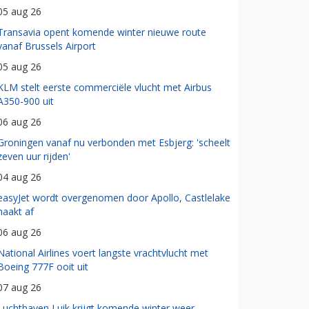
05 aug 26
Transavia opent komende winter nieuwe route
vanaf Brussels Airport
05 aug 26
KLM stelt eerste commerciële vlucht met Airbus
A350-900 uit
06 aug 26
Groningen vanaf nu verbonden met Esbjerg: 'scheelt
zeven uur rijden'
04 aug 26
easyJet wordt overgenomen door Apollo, Castlelake
haakt af
06 aug 26
National Airlines voert langste vrachtvlucht met
Boeing 777F ooit uit
07 aug 26
Luchthaven Luik krijgt komende winter weer