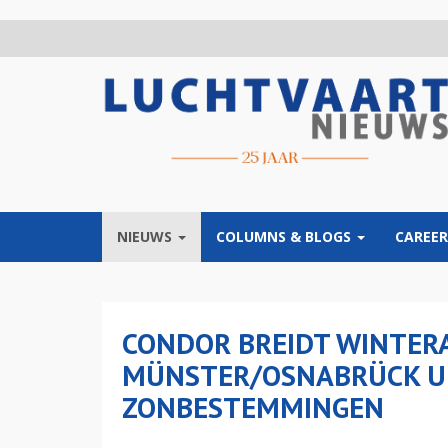
Overslaan
en
naar
de
inhoud
gaan
NIEUWS
COLUMNS & BLOGS
CAREER
CONDOR BREIDT WINTER
MÜNSTER/OSNABRÜCK UI
ZONBESTEMMINGEN