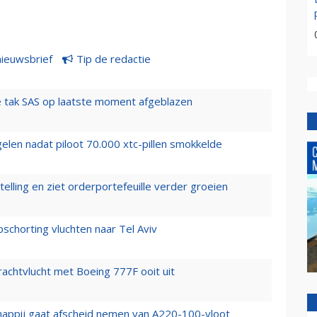
nieuwsbrief
Tip de redactie
 tak SAS op laatste moment afgeblazen
elen nadat piloot 70.000 xtc-pillen smokkelde
elling en ziet orderportefeuille verder groeien
chorting vluchten naar Tel Aviv
vrachtvlucht met Boeing 777F ooit uit
happij gaat afscheid nemen van A220-100-vloot