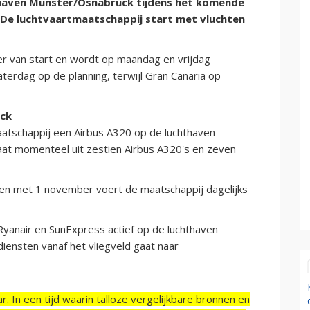
thaven Münster/Osnabrück tijdens het komende
 De luchtvaartmaatschappij start met vluchten
r van start en wordt op maandag en vrijdag
erdag op de planning, terwijl Gran Canaria op
ück
aatschappij een Airbus A320 op de luchthaven
at momenteel uit zestien Airbus A320's en zeven
ot en met 1 november voert de maatschappij dagelijks
yanair en SunExpress actief op de luchthaven
iensten vanaf het vliegveld gaat naar
r. In een tijd waarin talloze vergelijkbare bronnen en