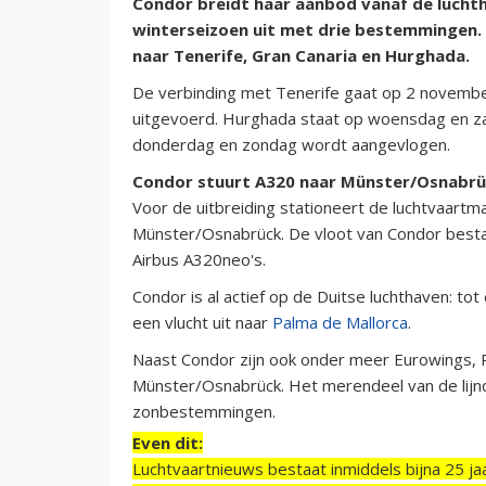
Condor breidt haar aanbod vanaf de luch
winterseizoen uit met drie bestemmingen.
naar Tenerife, Gran Canaria en Hurghada.
De verbinding met Tenerife gaat op 2 novembe
uitgevoerd. Hurghada staat op woensdag en zat
donderdag en zondag wordt aangevlogen.
Condor stuurt A320 naar Münster/Osnabr
Voor de uitbreiding stationeert de luchtvaartm
Münster/Osnabrück. De vloot van Condor besta
Airbus A320neo's.
Condor is al actief op de Duitse luchthaven: t
een vlucht uit naar
Palma de Mallorca
.
Naast Condor zijn ook onder meer Eurowings, R
Münster/Osnabrück. Het merendeel van de lijnd
zonbestemmingen.
Even dit:
Luchtvaartnieuws bestaat inmiddels bijna 25 jaa