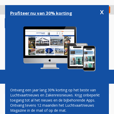
Overslaan
en
x
Digitaal Magazine
Registreer
Check in
naar
Profiteer nu van 30% korting
de
inhoud
gaan
Magazine
Podcasts
Vacatures
Toggl
naviga
Ontvang een jaar lang 30% korting op het beste van
Luchtvaartnieuws en Zakenreisnieuws. Krijg onbeperkt
toegang tot al het nieuws en de bijbehorende Apps.
SCHIPHOL SCHEPT
Ontvang tevens 12 maanden het Luchtvaartnieuws
DUIDELIJKHEID: ALLEEN
Magazine in de mail of op de mat.