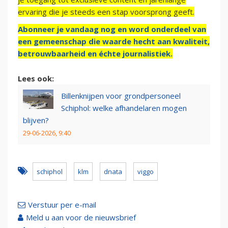
ervaring die je steeds een stap voorsprong geeft.
Abonneer je vandaag nog en word onderdeel van
een gemeenschap die waarde hecht aan kwaliteit,
betrouwbaarheid en échte journalistiek.
Lees ook:
Billenknijpen voor grondpersoneel
Schiphol: welke afhandelaren mogen
blijven?
29-06-2026, 9:40
schiphol
klm
dnata
viggo
Verstuur per e-mail
Meld u aan voor de nieuwsbrief