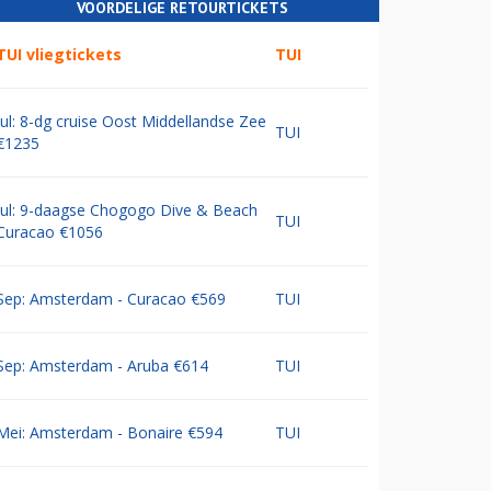
VOORDELIGE RETOURTICKETS
TUI vliegtickets
TUI
Jul: 8-dg cruise Oost Middellandse Zee
TUI
€1235
Jul: 9-daagse Chogogo Dive & Beach
TUI
Curacao €1056
Sep: Amsterdam - Curacao €569
TUI
Sep: Amsterdam - Aruba €614
TUI
Mei: Amsterdam - Bonaire €594
TUI