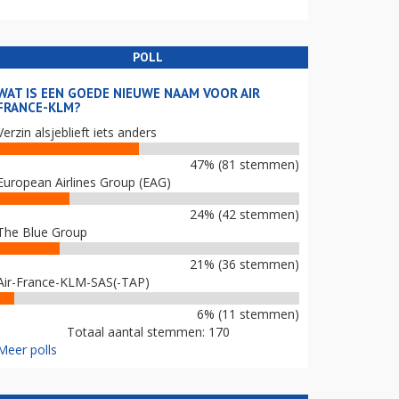
POLL
WAT IS EEN GOEDE NIEUWE NAAM VOOR AIR
FRANCE-KLM?
Verzin alsjeblieft iets anders
47% (81 stemmen)
European Airlines Group (EAG)
24% (42 stemmen)
The Blue Group
21% (36 stemmen)
Air-France-KLM-SAS(-TAP)
6% (11 stemmen)
Totaal aantal stemmen: 170
Meer polls