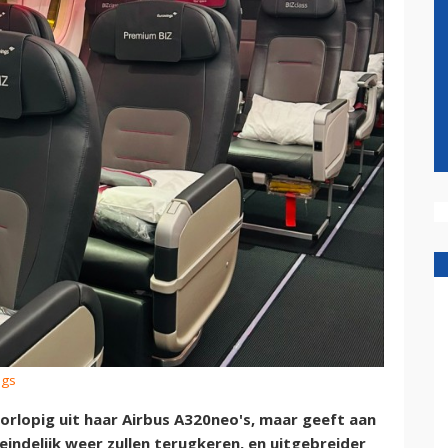
ngs
orlopig uit haar Airbus A320neo's, maar geeft aan
eindelijk weer zullen terugkeren, en uitgebreider