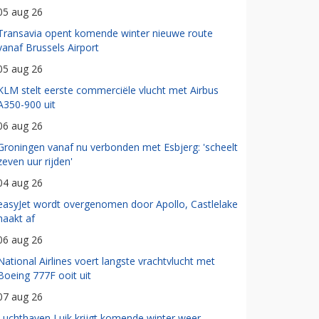
05 aug 26
Transavia opent komende winter nieuwe route
vanaf Brussels Airport
05 aug 26
KLM stelt eerste commerciële vlucht met Airbus
A350-900 uit
06 aug 26
Groningen vanaf nu verbonden met Esbjerg: 'scheelt
zeven uur rijden'
04 aug 26
easyJet wordt overgenomen door Apollo, Castlelake
haakt af
06 aug 26
National Airlines voert langste vrachtvlucht met
Boeing 777F ooit uit
07 aug 26
Luchthaven Luik krijgt komende winter weer