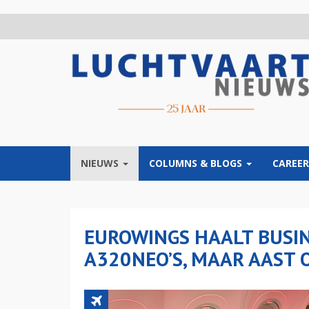
Overslaan
en
naar
de
inhoud
gaan
NIEUWS
COLUMNS & BLOGS
CAREER
EUROWINGS HAALT BUSIN
A320NEO’S, MAAR AAST 