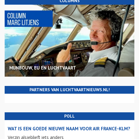
COLUMNS
MIJNBOUW, EU EN LUCHTVAART
PARTNERS VAN LUCHTVAARTNIEUWS.NL!
POLL
WAT IS EEN GOEDE NIEUWE NAAM VOOR AIR FRANCE-KLM?
Verzin alsjeblieft iets anders