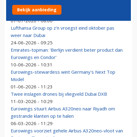
Eurowings haalt Business Class-stoelen uit A320neo’s,
Bekijk aanbieding
maar aast op terugkeer
07-07-2026 - 08:00
Lufthansa Group op z'n vroegst eind oktober pas
weer naar Dubai
24-06-2026 - 09:25
Emirates-topman: ‘Berlijn verdient beter product dan
Eurowings en Condor’
10-06-2026 - 10:31
Eurowings-stewardess wint Germany's Next Top
Model
01-06-2026 - 11:23
Twee inslagen drones bij vliegveld Dubai DXB
11-03-2026 - 10:29
Eurowings stuurt Airbus A320neo naar Riyadh om
gestrande klanten op te halen
06-03-2026 - 11:29
Eurowings voorziet gehele Airbus A320neo-vloot van