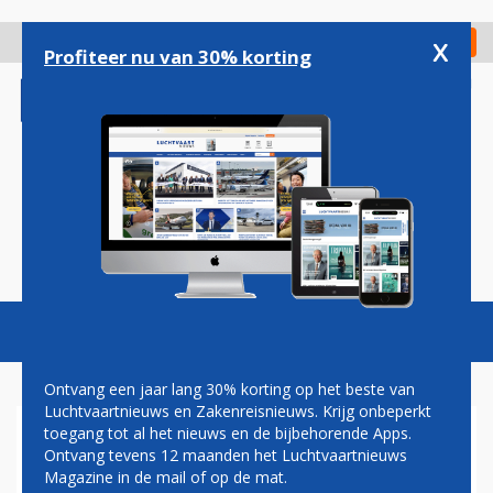
Overslaan
en
x
Digitaal Magazine
Registreer
Check in
naar
Profiteer nu van 30% korting
de
inhoud
gaan
Magazine
Podcasts
Vacatures
Toggl
naviga
Ontvang een jaar lang 30% korting op het beste van
Luchtvaartnieuws en Zakenreisnieuws. Krijg onbeperkt
toegang tot al het nieuws en de bijbehorende Apps.
EUROWINGS
Ontvang tevens 12 maanden het Luchtvaartnieuws
Magazine in de mail of op de mat.