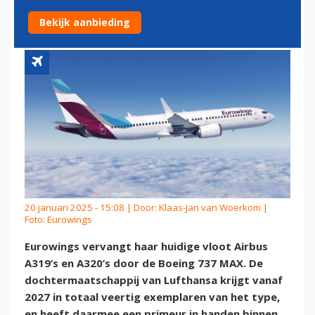
AIRBUS NAAR BOEING
Bekijk aanbieding
20 januari 2025 - 15:08 | Door:
Klaas-Jan van Woerkom
|
Foto: Eurowings
Eurowings vervangt haar huidige vloot Airbus
A319’s en A320’s door de Boeing 737 MAX. De
dochtermaatschappij van Lufthansa krijgt vanaf
2027 in totaal veertig exemplaren van het type,
en heeft daarmee een primeur in handen binnen