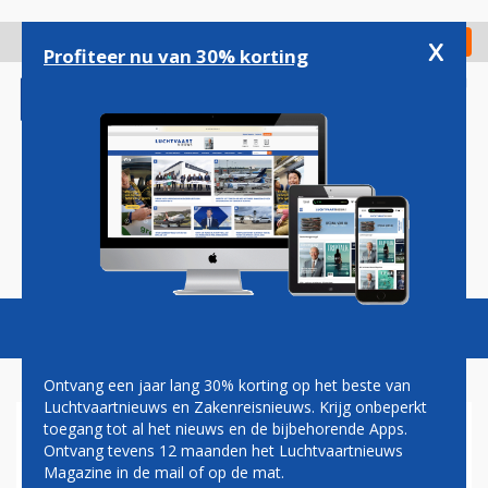
Overslaan
en
x
Digitaal Magazine
Registreer
Check in
naar
Profiteer nu van 30% korting
de
inhoud
gaan
Magazine
Podcasts
Vacatures
Toggl
naviga
Ontvang een jaar lang 30% korting op het beste van
Luchtvaartnieuws en Zakenreisnieuws. Krijg onbeperkt
toegang tot al het nieuws en de bijbehorende Apps.
EUROWINGS MAAKT
Ontvang tevens 12 maanden het Luchtvaartnieuws
OPMERKELIJKE SWITCH VAN
Magazine in de mail of op de mat.