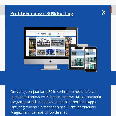
Overslaan
en
x
Digitaal Magazine
Registreer
Check in
naar
Profiteer nu van 30% korting
de
inhoud
gaan
Magazine
Podcasts
Vacatures
Toggl
naviga
Ontvang een jaar lang 30% korting op het beste van
Luchtvaartnieuws en Zakenreisnieuws. Krijg onbeperkt
toegang tot al het nieuws en de bijbehorende Apps.
LUFTHANSA, BRUSSELS
Ontvang tevens 12 maanden het Luchtvaartnieuws
AIRLINES, AUSTRIAN EN
Magazine in de mail of op de mat.