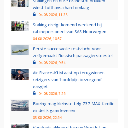
Stakingen en dure brandstof drukken
winst Lufthansa hard omlaag
04-08-2026, 11:38
Staking dreigt komend weekend bij
cabinepersoneel van SAS Noorwegen
04-08-2026, 10:57
Eerste succesvolle testvlucht voor
zelfgemaakt Russisch passagierstoestel
04-08-2026, 9:54
Air France-KLM aast op terugwinnen
reizigers van ‘hoofdpijn bezorgend’
easyJet
04-08-2026, 7:26
Boeing mag kleinste telg 737 MAX-familie
eindelijk gaan leveren
03-08-2026, 22:54
Voorlopig akkoord tussen WestJet en