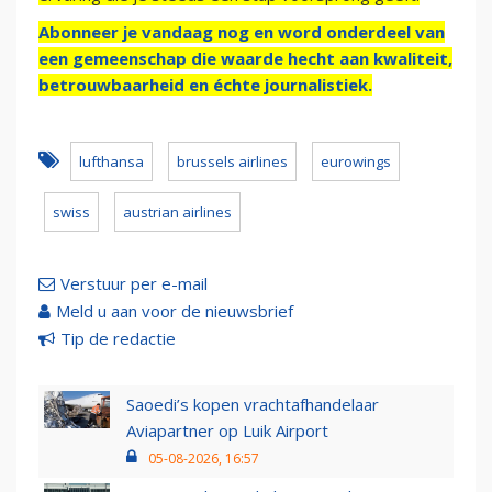
Abonneer je vandaag nog en word onderdeel van
een gemeenschap die waarde hecht aan kwaliteit,
betrouwbaarheid en échte journalistiek.
lufthansa
brussels airlines
eurowings
swiss
austrian airlines
Verstuur per e-mail
Meld u aan voor de nieuwsbrief
Tip de redactie
Saoedi’s kopen vrachtafhandelaar
Aviapartner op Luik Airport
05-08-2026, 16:57