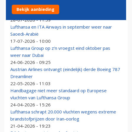
‘Beveiliging valt in slaap’, man stapt moeiteloos
Bekijk aanbieding
Austrian Airlines-Embraer E195 in
28-07-2026 - 11:59
Lufthansa en ITA Airways in september weer naar
Saoedi-Arabië
17-07-2026 - 10:00
Lufthansa Group op z'n vroegst eind oktober pas
weer naar Dubai
24-06-2026 - 09:25
Austrian Airlines ontvangt (eindelijk) derde Boeing 787
Dreamliner
22-05-2026 - 11:03
Handbagage niet meer standaard op Europese
vluchten van Lufthansa Group
24-04-2026 - 15:26
Lufthansa schrapt 20.000 vluchten wegens extreme
brandstofprijzen door Iran-oorlog
21-04-2026 - 19:23