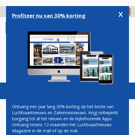
Overslaan
en
x
Digitaal Magazine
Registreer
Check in
naar
Profiteer nu van 30% korting
de
inhoud
gaan
Magazine
Podcasts
Vacatures
Toggl
naviga
Ontvang een jaar lang 30% korting op het beste van
Luchtvaartnieuws en Zakenreisnieuws. Krijg onbeperkt
toegang tot al het nieuws en de bijbehorende Apps.
AUSTRIAN AIRLINES
Ontvang tevens 12 maanden het Luchtvaartnieuws
Magazine in de mail of op de mat.