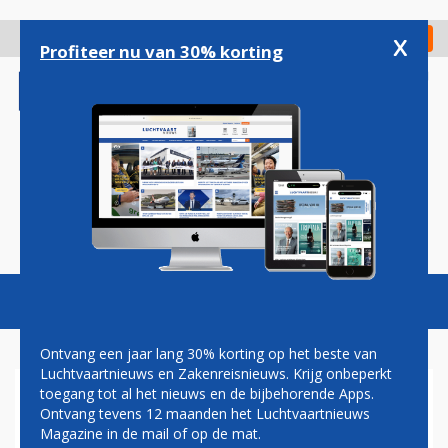
Overslaan
en
x
Digitaal Magazine
Registreer
Check in
naar
Profiteer nu van 30% korting
de
inhoud
gaan
Magazine
Podcasts
Vacatures
Toggl
naviga
Ontvang een jaar lang 30% korting op het beste van
Luchtvaartnieuws en Zakenreisnieuws. Krijg onbeperkt
toegang tot al het nieuws en de bijbehorende Apps.
AUSTRIAN AIRLINES
Ontvang tevens 12 maanden het Luchtvaartnieuws
VERWACHT EIND DEZE
Magazine in de mail of op de mat.