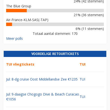
24% (42 stemmen)
The Blue Group
21% (36 stemmen)
Air-France-KLM-SAS(-TAP)
6% (11 stemmen)
Totaal aantal stemmen: 170
Meer polls
VOORDELIGE RETOURTICKETS
TUI vliegtickets
TUI
Jul: 8-dg cruise Oost Middellandse Zee €1235
TUI
Jul: 9-daagse Chogogo Dive & Beach Curacao
TUI
€1056