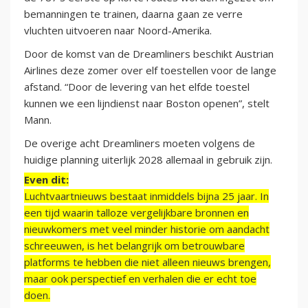
bemanningen te trainen, daarna gaan ze verre
vluchten uitvoeren naar Noord-Amerika.
Door de komst van de Dreamliners beschikt Austrian
Airlines deze zomer over elf toestellen voor de lange
afstand. “Door de levering van het elfde toestel
kunnen we een lijndienst naar Boston openen”, stelt
Mann.
De overige acht Dreamliners moeten volgens de
huidige planning uiterlijk 2028 allemaal in gebruik zijn.
Even dit:
Luchtvaartnieuws bestaat inmiddels bijna 25 jaar. In
een tijd waarin talloze vergelijkbare bronnen en
nieuwkomers met veel minder historie om aandacht
schreeuwen, is het belangrijk om betrouwbare
platforms te hebben die niet alleen nieuws brengen,
maar ook perspectief en verhalen die er echt toe
doen.