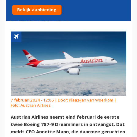
MAAND EERSTE
Bekijk aanbieding
DREAMLINERS
7 februari 2024 - 12:06 | Door:
Klaas-Jan van Woerkom
|
Foto: Austrian Airlines
Austrian Airlines neemt eind februari de eerste
twee Boeing 787-9 Dreamliners in ontvangst. Dat
meldt CEO Annette Mann, die daarmee geruchten