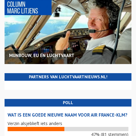
MIJNBOUW, EU EN LUCHTVAART
PARTNERS VAN LUCHTVAARTNIEUWS.NL!
POLL
WAT IS EEN GOEDE NIEUWE NAAM VOOR AIR FRANCE-KLM?
Verzin alsjeblieft iets anders
47% (81 stemmen)