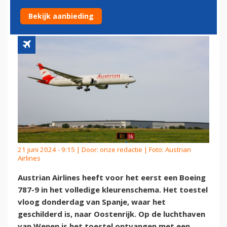
KLEUREN
Bekijk aanbieding
21 juni 2024 - 9:15 | Door:
onze redactie
| Foto: Austrian
Airlines
Austrian Airlines heeft voor het eerst een Boeing
787-9 in het volledige kleurenschema. Het toestel
vloog donderdag van Spanje, waar het
geschilderd is, naar Oostenrijk. Op de luchthaven
van Wenen is het toestel ontvangen met een