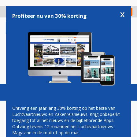
Overslaan
en
x
Digitaal Magazine
Registreer
Check in
naar
Profiteer nu van 30% korting
de
inhoud
gaan
Magazine
Podcasts
Vacatures
Toggl
naviga
Ontvang een jaar lang 30% korting op het beste van
Luchtvaartnieuws en Zakenreisnieuws. Krijg onbeperkt
toegang tot al het nieuws en de bijbehorende Apps.
EERSTE BOEING 787 IN
Ontvang tevens 12 maanden het Luchtvaartnieuws
AUSTRIAN AIRLINES-
Magazine in de mail of op de mat.